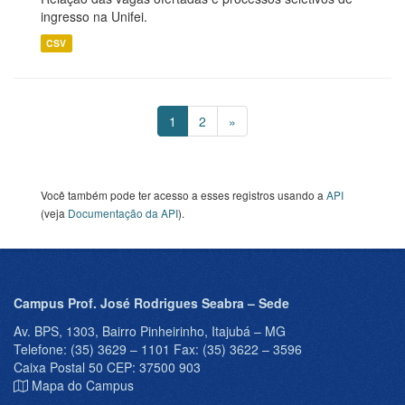
ingresso na Unifei.
CSV
1
2
»
Você também pode ter acesso a esses registros usando a
API
(veja
Documentação da API
).
Campus Prof. José Rodrigues Seabra – Sede
Av. BPS, 1303, Bairro Pinheirinho, Itajubá – MG
Telefone: (35) 3629 – 1101 Fax: (35) 3622 – 3596
Caixa Postal 50 CEP: 37500 903
Mapa do Campus