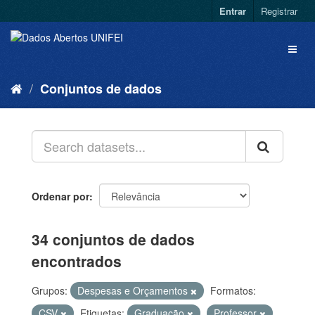
Entrar
Registrar
Conjuntos de dados
Ordenar por
34 conjuntos de dados
encontrados
Grupos:
Despesas e Orçamentos
Formatos:
CSV
Etiquetas:
Graduação
Professor