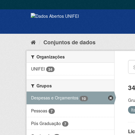
Conjuntos de dados
Organizações
UNIFEI
34
Grupos
34
Despesas e Orçamentos
10
Gru
It
Pessoas
7
Pós Graduação
7
Lic