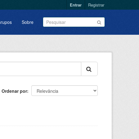
Entrar
Registrar
rupos
Sobre
Ordenar por