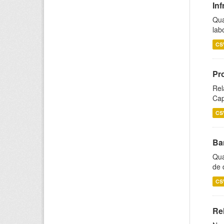
Inf
Qua
lab
CS
Pr
Rel
Cap
CS
Ba
Qua
de 
CS
Rel