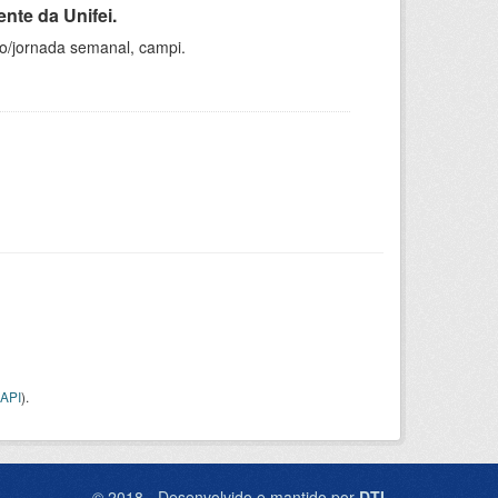
nte da Unifei.
ho/jornada semanal, campi.
API
).
© 2018 - Desenvolvido e mantido por
DTI