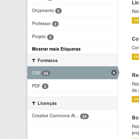
Li
Orçamento
2
Rel
CS
Professor
2
Projeto
2
Co
Con
Mostrar mais Etiquetas
CS
Formatos
CSV
34
Re
Rel
PDF
2
da 
CS
Licenças
Creative Commons At...
34
Bol
Rel
pro