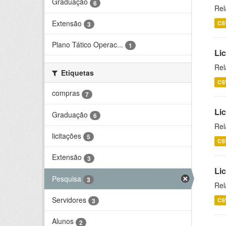
Graduação
6
Rel
Extensão
CS
3
Plano Tático Operac...
1
Lic
Rel
Etiquetas
CS
compras
7
Lic
Graduação
6
Rel
licitações
5
CS
Extensão
3
Li
Pesquisa
3
Rel
Servidores
CS
3
Alunos
2