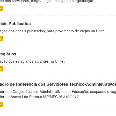
e dos servidores, cargo/função, código do cargo/função.
V
itais Publicados
ação dos editais publicados, para provimento de vagas na Unifei.
V
tagiários
ação dos estagiários atuantes na Unifei.
V
adro de Referência dos Servidores Técnico-Administrati
dro de Cargos Técnico-Administrativos em Educação, ocupados e vagos 
forme Anexo I da Portaria MP/MEC nº 316/2017.
V