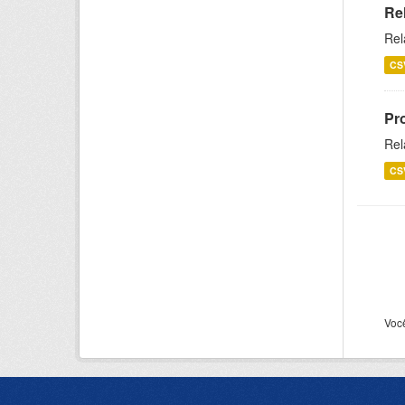
Re
Rel
CS
Pr
Rel
CS
Voc