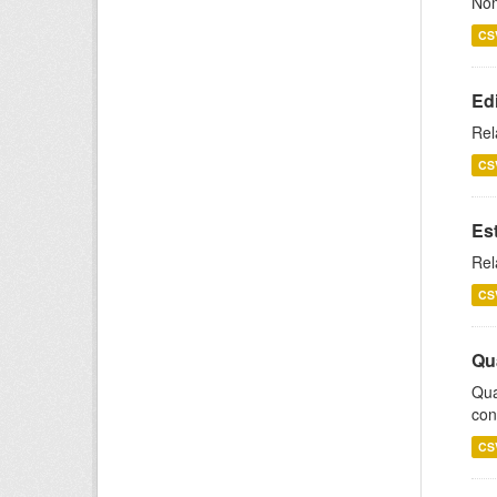
Nom
CS
Ed
Rel
CS
Es
Rel
CS
Qu
Qua
con
CS