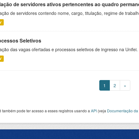
lação de servidores ativos pertencentes ao quadro permane
ação de servidores contendo nome, cargo, titulação, regime de trabal
V
ocessos Seletivos
ação das vagas ofertadas e processos seletivos de ingresso na Unifei.
V
1
2
»
ê também pode ter acesso a esses registros usando a
API
(veja
Documentação da 