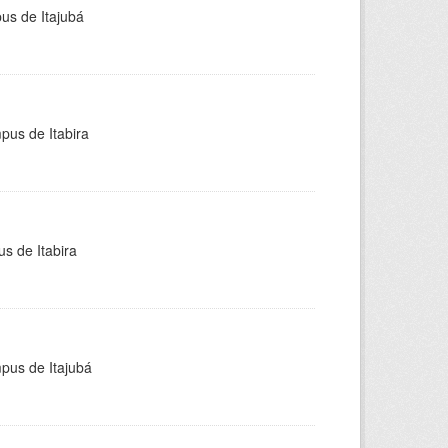
pus de Itajubá
pus de Itabira
s de Itabira
mpus de Itajubá