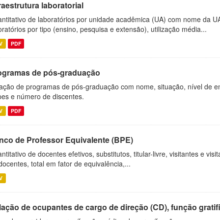
raestrutura laboratorial
ntitativo de laboratórios por unidade acadêmica (UA) com nome da U
oratórios por tipo (ensino, pesquisa e extensão), utilização média...
V
PDF
ogramas de pós-graduação
ação de programas de pós-graduação com nome, situação, nível de ens
es e número de discentes.
V
PDF
nco de Professor Equivalente (BPE)
ntitativo de docentes efetivos, substitutos, titular-livre, visitantes e vi
docentes, total em fator de equivalência,...
V
ação de ocupantes de cargo de direção (CD), função gratifi