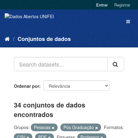
Entrar
Registrar
Conjuntos de dados
Ordenar por
34 conjuntos de dados
encontrados
Grupos:
Pessoas
Pós Graduação
Formatos:
CSV
PDF
Etiquetas:
Professor