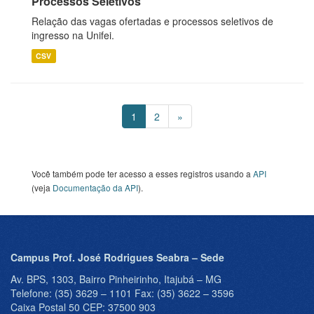
Processos Seletivos
Relação das vagas ofertadas e processos seletivos de
ingresso na Unifei.
CSV
1
2
»
Você também pode ter acesso a esses registros usando a
API
(veja
Documentação da API
).
Campus Prof. José Rodrigues Seabra – Sede
Av. BPS, 1303, Bairro Pinheirinho, Itajubá – MG
Telefone: (35) 3629 – 1101 Fax: (35) 3622 – 3596
Caixa Postal 50 CEP: 37500 903