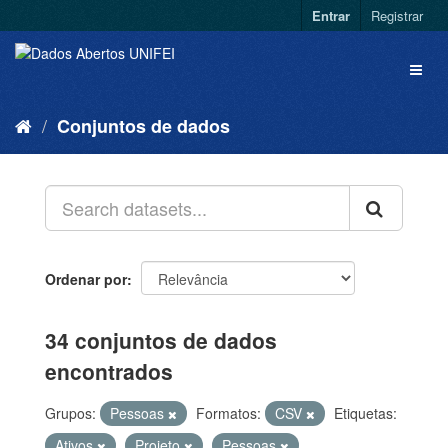
Entrar
Registrar
Conjuntos de dados
Ordenar por
34 conjuntos de dados
encontrados
Grupos:
Pessoas
Formatos:
CSV
Etiquetas:
Ativos
Projeto
Pessoas