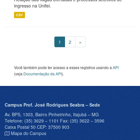
ingresso na Unifei.
CSV
1
2
»
Você também pode ter acesso a esses registros usando a
API
(veja
Documentação da API
).
Campus Prof. José Rodrigues Seabra – Sede
Av. BPS, 1303, Bairro Pinheirinho, Itajubá – MG
Telefone: (35) 3629 – 1101 Fax: (35) 3622 – 3596
Caixa Postal 50 CEP: 37500 903
Mapa do Campus