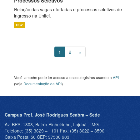
Processos Seletivos
Relação das vagas ofertadas e processos seletivos de
ingresso na Unifei.
CSV
1
2
»
Você também pode ter acesso a esses registros usando a
API
(veja
Documentação da API
).
Campus Prof. José Rodrigues Seabra – Sede
Av. BPS, 1303, Bairro Pinheirinho, Itajubá – MG
Telefone: (35) 3629 – 1101 Fax: (35) 3622 – 3596
Caixa Postal 50 CEP: 37500 903