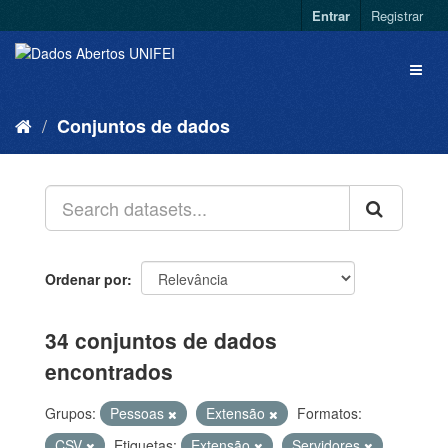
Entrar
Registrar
Conjuntos de dados
Ordenar por
34 conjuntos de dados
encontrados
Grupos:
Pessoas
Extensão
Formatos:
CSV
Etiquetas:
Extensão
Servidores