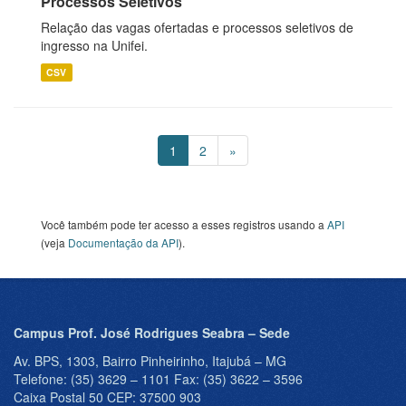
Processos Seletivos
Relação das vagas ofertadas e processos seletivos de
ingresso na Unifei.
CSV
1
2
»
Você também pode ter acesso a esses registros usando a
API
(veja
Documentação da API
).
Campus Prof. José Rodrigues Seabra – Sede
Av. BPS, 1303, Bairro Pinheirinho, Itajubá – MG
Telefone: (35) 3629 – 1101 Fax: (35) 3622 – 3596
Caixa Postal 50 CEP: 37500 903