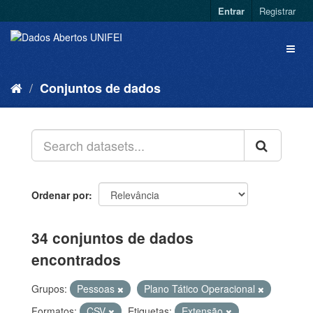
Entrar
Registrar
Conjuntos de dados
Ordenar por
34 conjuntos de dados
encontrados
Grupos:
Pessoas
Plano Tático Operacional
Formatos:
CSV
Etiquetas:
Extensão