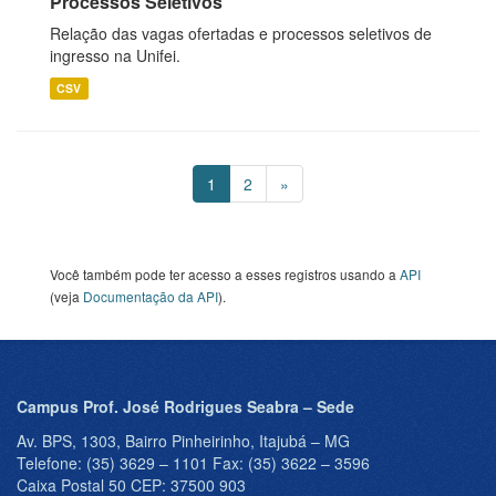
Processos Seletivos
Relação das vagas ofertadas e processos seletivos de
ingresso na Unifei.
CSV
1
2
»
Você também pode ter acesso a esses registros usando a
API
(veja
Documentação da API
).
Campus Prof. José Rodrigues Seabra – Sede
Av. BPS, 1303, Bairro Pinheirinho, Itajubá – MG
Telefone: (35) 3629 – 1101 Fax: (35) 3622 – 3596
Caixa Postal 50 CEP: 37500 903