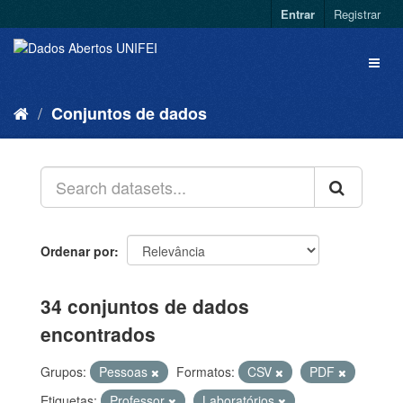
Entrar
Registrar
Conjuntos de dados
Ordenar por
34 conjuntos de dados
encontrados
Grupos:
Pessoas
Formatos:
CSV
PDF
Etiquetas:
Professor
Laboratórios