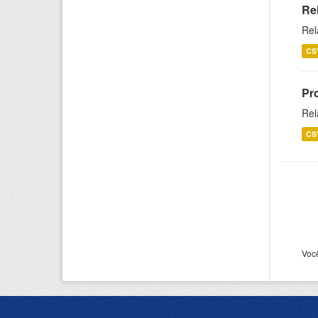
Re
Rel
CS
Pr
Rel
CS
Voc