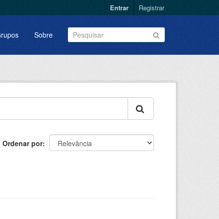
Entrar
Registrar
rupos
Sobre
Ordenar por