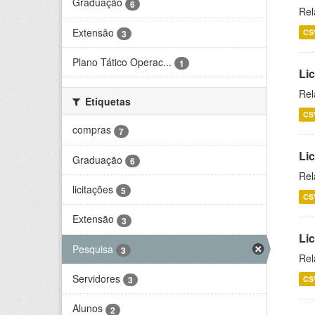
Graduação
6
Rel
Extensão
CS
3
Plano Tático Operac...
1
Lic
Rel
Etiquetas
CS
compras
7
Lic
Graduação
6
Rel
licitações
5
CS
Extensão
3
Li
Pesquisa
3
Rel
Servidores
CS
3
Alunos
2