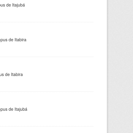
pus de Itajubá
pus de Itabira
s de Itabira
mpus de Itajubá