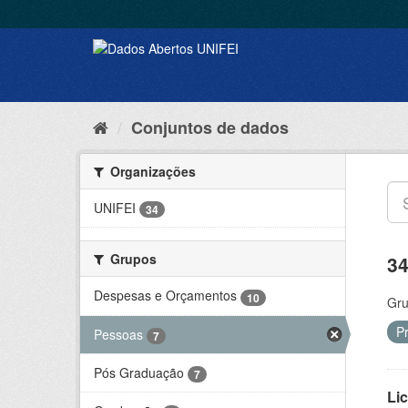
Conjuntos de dados
Organizações
UNIFEI
34
Grupos
34
Despesas e Orçamentos
10
Gru
P
Pessoas
7
Pós Graduação
7
Lic