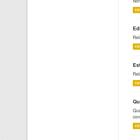
Nom
CS
Ed
Rel
CS
Es
Rel
CS
Qu
Qua
con
CS