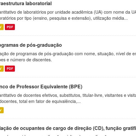
raestrutura laboratorial
ntitativo de laboratórios por unidade acadêmica (UA) com nome da U
oratórios por tipo (ensino, pesquisa e extensão), utilização média...
V
PDF
ogramas de pós-graduação
ação de programas de pós-graduação com nome, situação, nível de ens
es e número de discentes.
V
PDF
nco de Professor Equivalente (BPE)
ntitativo de docentes efetivos, substitutos, titular-livre, visitantes e vi
docentes, total em fator de equivalência,...
V
ação de ocupantes de cargo de direção (CD), função gratifi