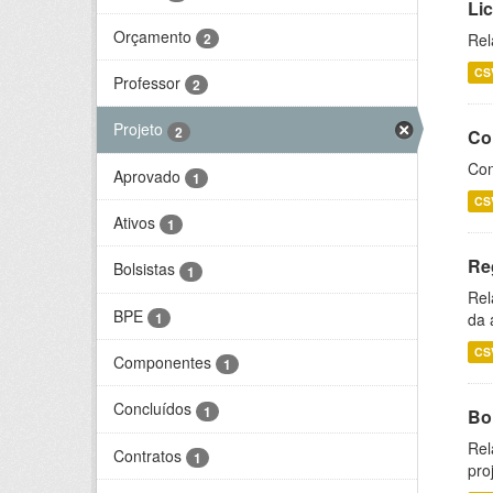
Li
Orçamento
2
Rel
CS
Professor
2
Projeto
2
Co
Con
Aprovado
1
CS
Ativos
1
Re
Bolsistas
1
Rel
BPE
1
da 
CS
Componentes
1
Concluídos
1
Bol
Rel
Contratos
1
pro