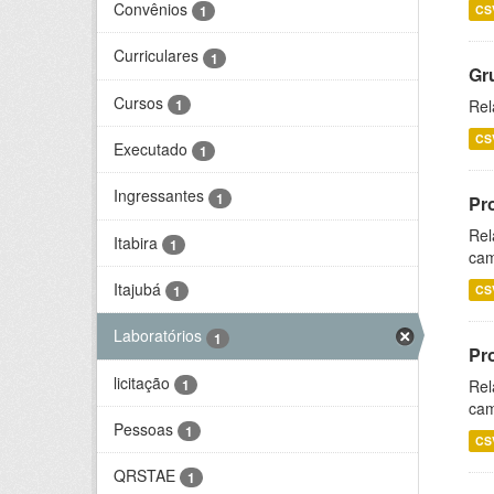
Convênios
CS
1
Curriculares
1
Gr
Cursos
1
Rel
CS
Executado
1
Ingressantes
1
Pr
Rel
Itabira
1
cam
Itajubá
CS
1
Laboratórios
1
Pr
licitação
1
Rel
cam
Pessoas
1
CS
QRSTAE
1