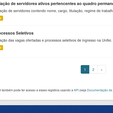
lação de servidores ativos pertencentes ao quadro permane
ação de servidores contendo nome, cargo, titulação, regime de trabal
V
ocessos Seletivos
ação das vagas ofertadas e processos seletivos de ingresso na Unifei.
V
1
2
»
ê também pode ter acesso a esses registros usando a
API
(veja
Documentação da 