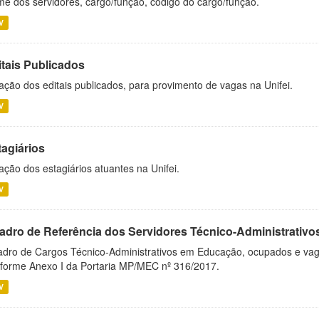
e dos servidores, cargo/função, código do cargo/função.
V
itais Publicados
ação dos editais publicados, para provimento de vagas na Unifei.
V
tagiários
ação dos estagiários atuantes na Unifei.
V
adro de Referência dos Servidores Técnico-Administrati
dro de Cargos Técnico-Administrativos em Educação, ocupados e vagos 
forme Anexo I da Portaria MP/MEC nº 316/2017.
V