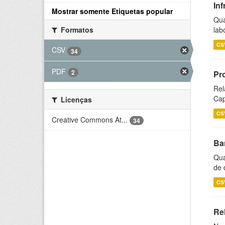
Inf
Mostrar somente Etiquetas popular
Qua
lab
Formatos
CS
CSV
34
PDF
2
Pr
Rel
Cap
Licenças
CS
Creative Commons At...
34
Ba
Qua
de 
CS
Rel