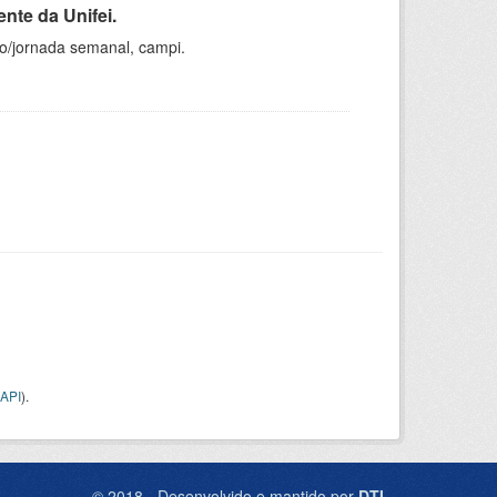
nte da Unifei.
ho/jornada semanal, campi.
API
).
© 2018 - Desenvolvido e mantido por
DTI