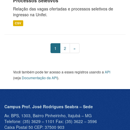
Processos Seletivos
Relação das vagas ofertadas e processos seletivos de
ingresso na Unifei.
CSV
1
2
»
Você também pode ter acesso a esses registros usando a
API
(veja
Documentação da API
).
Campus Prof. José Rodrigues Seabra – Sede
Av. BPS, 1303, Bairro Pinheirinho, Itajubá – MG
Telefone: (35) 3629 – 1101 Fax: (35) 3622 – 3596
Caixa Postal 50 CEP: 37500 903