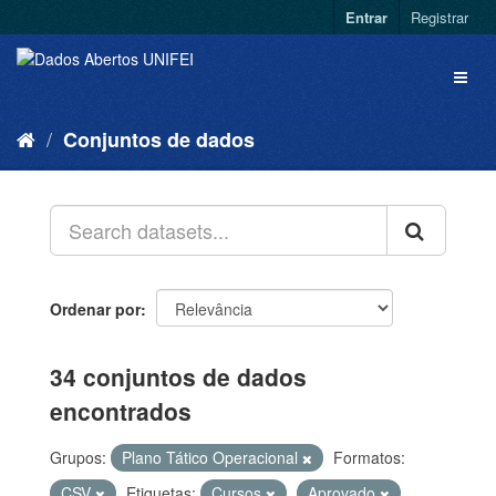
Entrar
Registrar
Conjuntos de dados
Ordenar por
34 conjuntos de dados
encontrados
Grupos:
Plano Tático Operacional
Formatos:
CSV
Etiquetas:
Cursos
Aprovado