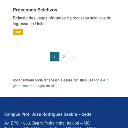
Processos Seletivos
Relação das vagas ofertadas e processos seletivos de
ingresso na Unifei.
CSV
1
2
»
Você também pode ter acesso a esses registros usando a
API
(veja
Documentação da API
).
Campus Prof. José Rodrigues Seabra – Sede
Av. BPS, 1303, Bairro Pinheirinho, Itajubá – MG