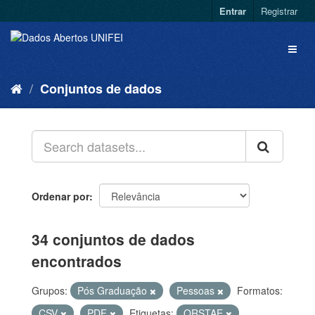
Entrar
Registrar
Conjuntos de dados
Ordenar por
34 conjuntos de dados
encontrados
Grupos:
Pós Graduação
Pessoas
Formatos:
CSV
PDF
Etiquetas:
QRSTAE