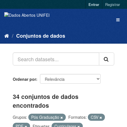
Entrar
Registrar
Conjuntos de dados
Ordenar por
34 conjuntos de dados
encontrados
Grupos:
Pós Graduação
Formatos:
CSV
PDF
Etiquetas:
Curriculares