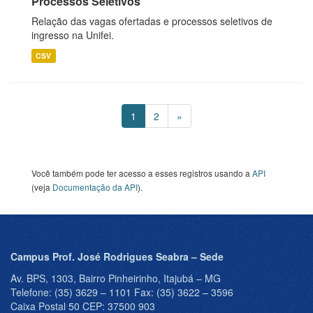
Processos Seletivos
Relação das vagas ofertadas e processos seletivos de
ingresso na Unifei.
CSV
1
2
»
Você também pode ter acesso a esses registros usando a
API
(veja
Documentação da API
).
Campus Prof. José Rodrigues Seabra – Sede
Av. BPS, 1303, Bairro Pinheirinho, Itajubá – MG
Telefone: (35) 3629 – 1101 Fax: (35) 3622 – 3596
Caixa Postal 50 CEP: 37500 903