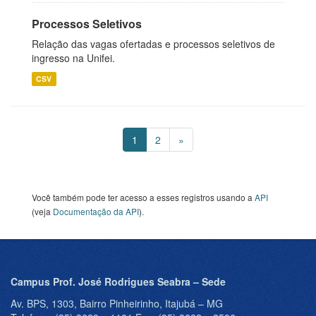
Processos Seletivos
Relação das vagas ofertadas e processos seletivos de
ingresso na Unifei.
CSV
1
2
»
Você também pode ter acesso a esses registros usando a
API
(veja
Documentação da API
).
Campus Prof. José Rodrigues Seabra – Sede
Av. BPS, 1303, Bairro Pinheirinho, Itajubá – MG