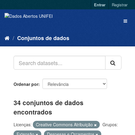
Entrar
Registrar
Conjuntos de dados
Ordenar por
34 conjuntos de dados
encontrados
Licenças:
Creative Commons Atribuição
Grupos:
Extensão
Despesas e Orçamentos