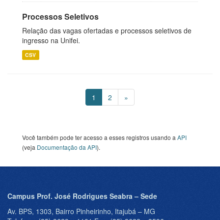
Processos Seletivos
Relação das vagas ofertadas e processos seletivos de
ingresso na Unifei.
CSV
1
2
»
Você também pode ter acesso a esses registros usando a
API
(veja
Documentação da API
).
Campus Prof. José Rodrigues Seabra – Sede
Av. BPS, 1303, Bairro Pinheirinho, Itajubá – MG