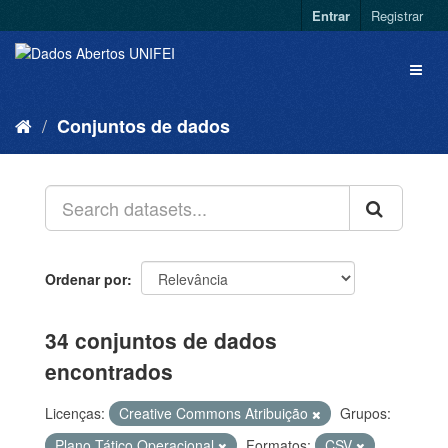
Entrar
Registrar
Conjuntos de dados
Ordenar por
34 conjuntos de dados
encontrados
Licenças:
Creative Commons Atribuição
Grupos:
Plano Tático Operacional
Formatos:
CSV