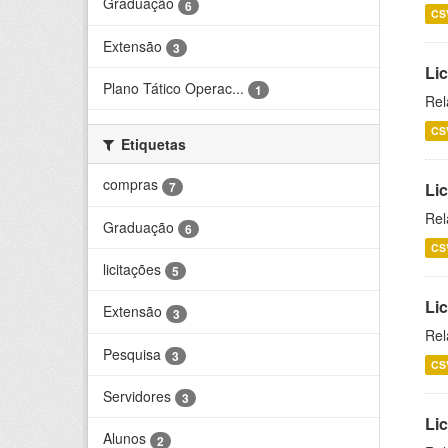
Graduação
6
CS
Extensão
3
Lic
Plano Tático Operac...
1
Rel
CS
Etiquetas
compras
7
Lic
Rel
Graduação
6
CS
licitações
5
Li
Extensão
3
Rel
Pesquisa
3
CS
Servidores
3
Li
Alunos
2