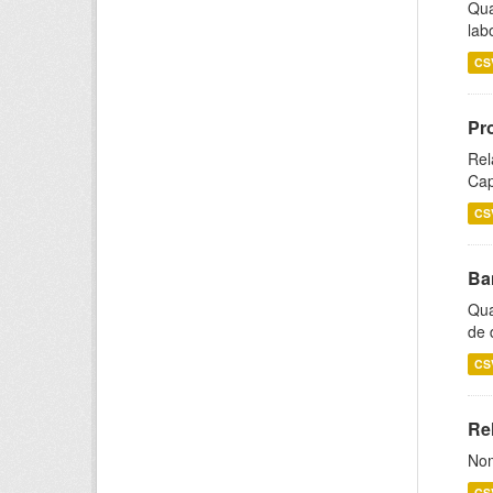
Qua
lab
CS
Pr
Rel
Cap
CS
Ba
Qua
de 
CS
Rel
Nom
CS