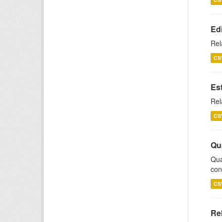
Ed
Rel
CS
Es
Rel
CS
Qu
Qua
con
CS
Re