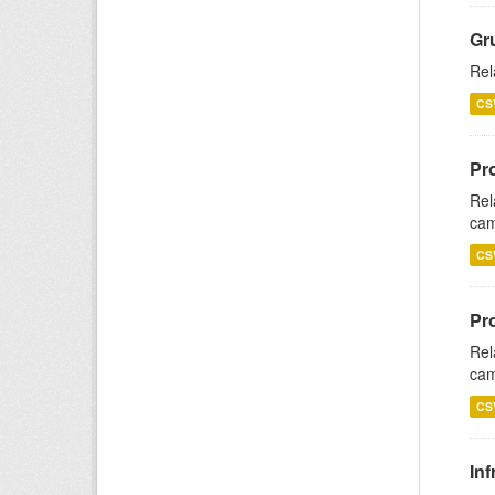
Gr
Rel
CS
Pr
Rel
cam
CS
Pr
Rel
cam
CS
Inf