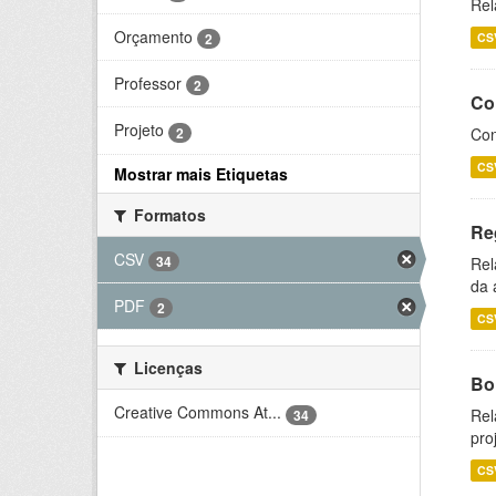
Rel
Orçamento
2
CS
Professor
2
Co
Projeto
2
Con
CS
Mostrar mais Etiquetas
Formatos
Re
CSV
34
Rel
da 
PDF
2
CS
Licenças
Bol
Creative Commons At...
Rel
34
pro
CS