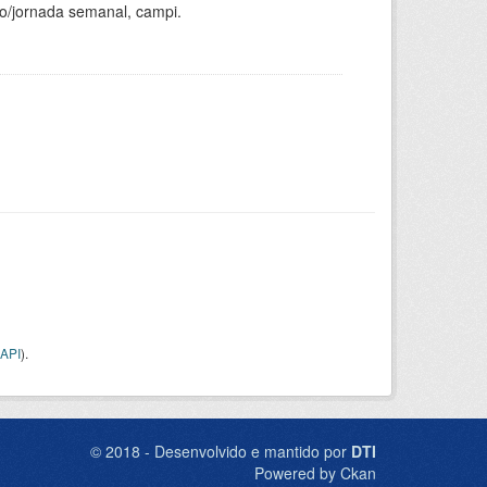
ho/jornada semanal, campi.
API
).
© 2018 - Desenvolvido e mantido por
DTI
Powered by Ckan