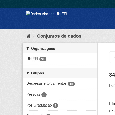
Conjuntos de dados
Organizações
UNIFEI
34
Grupos
34
Despesas e Orçamentos
10
For
Pessoas
7
Lic
Pós Graduação
7
Rel