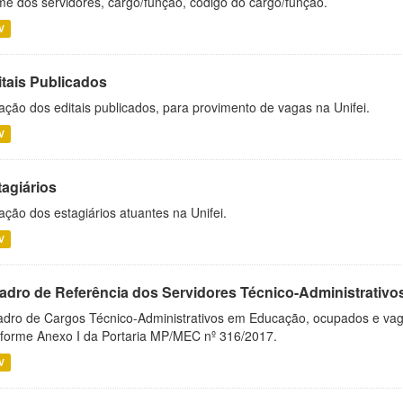
e dos servidores, cargo/função, código do cargo/função.
V
itais Publicados
ação dos editais publicados, para provimento de vagas na Unifei.
V
tagiários
ação dos estagiários atuantes na Unifei.
V
adro de Referência dos Servidores Técnico-Administrati
dro de Cargos Técnico-Administrativos em Educação, ocupados e vagos 
forme Anexo I da Portaria MP/MEC nº 316/2017.
V