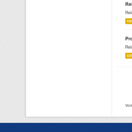
Re
Rel
CS
Pr
Rel
CS
Voc