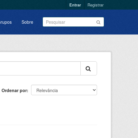
Entrar
Registrar
rupos
Sobre
Ordenar por