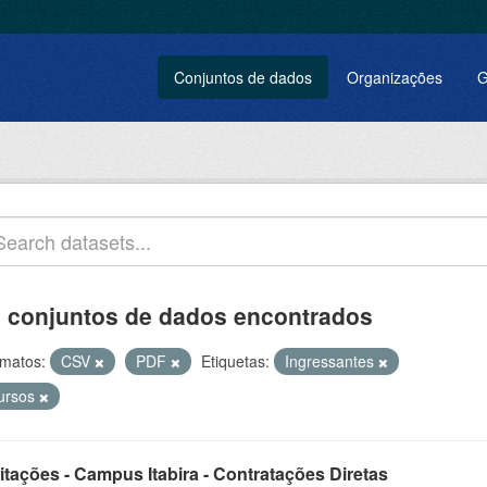
Conjuntos de dados
Organizações
G
 conjuntos de dados encontrados
matos:
CSV
PDF
Etiquetas:
Ingressantes
ursos
itações - Campus Itabira - Contratações Diretas