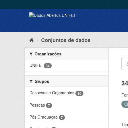
Conjuntos de dados
Organizações
UNIFEI
34
Grupos
34
Despesas e Orçamentos
10
For
C
Pessoas
7
Pós Graduação
7
Lic