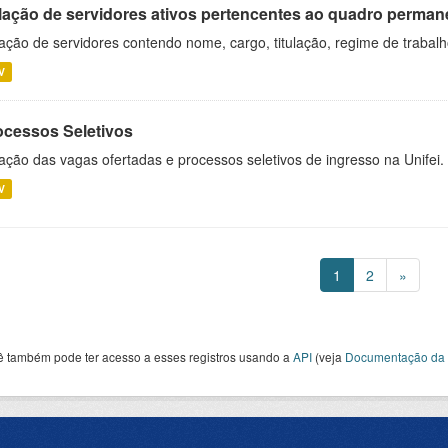
lação de servidores ativos pertencentes ao quadro permane
ação de servidores contendo nome, cargo, titulação, regime de trabal
V
ocessos Seletivos
ação das vagas ofertadas e processos seletivos de ingresso na Unifei.
V
1
2
»
ê também pode ter acesso a esses registros usando a
API
(veja
Documentação da 