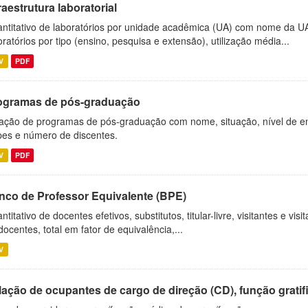
raestrutura laboratorial
ntitativo de laboratórios por unidade acadêmica (UA) com nome da U
oratórios por tipo (ensino, pesquisa e extensão), utilização média...
V
PDF
ogramas de pós-graduação
ação de programas de pós-graduação com nome, situação, nível de ens
es e número de discentes.
V
PDF
nco de Professor Equivalente (BPE)
ntitativo de docentes efetivos, substitutos, titular-livre, visitantes e vi
docentes, total em fator de equivalência,...
V
ação de ocupantes de cargo de direção (CD), função gratifi