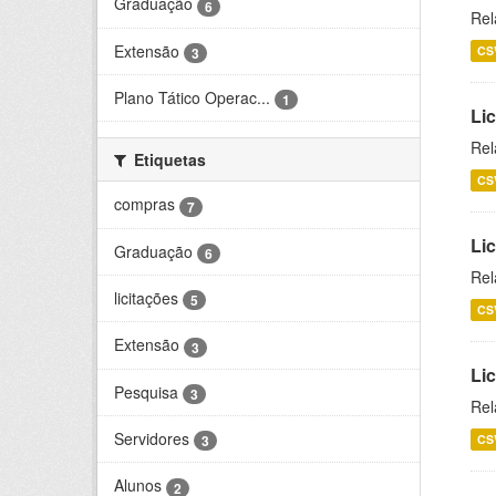
Graduação
6
Rel
Extensão
CS
3
Plano Tático Operac...
1
Lic
Rel
Etiquetas
CS
compras
7
Lic
Graduação
6
Rel
licitações
5
CS
Extensão
3
Li
Pesquisa
3
Rel
Servidores
CS
3
Alunos
2