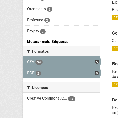
Li
Orçamento
2
Rel
CS
Professor
2
Projeto
2
Co
Con
Mostrar mais Etiquetas
CS
Formatos
CSV
34
Re
Rel
PDF
2
da 
CS
Licenças
Creative Commons At...
34
Bol
Rel
pro