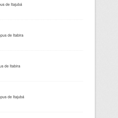
pus de Itajubá
pus de Itabira
s de Itabira
mpus de Itajubá