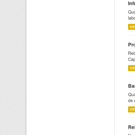
Inf
Qua
lab
CS
Pr
Rel
Cap
CS
Ba
Qua
de 
CS
Rel