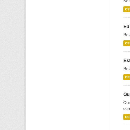
Nom
CS
Ed
Rel
CS
Es
Rel
CS
Qu
Qua
con
CS