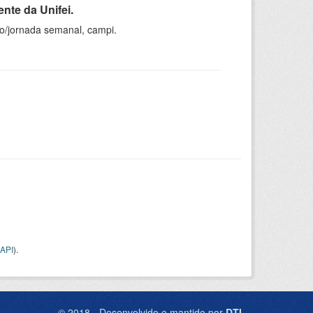
nte da Unifei.
ho/jornada semanal, campi.
API
).
© 2018 - Desenvolvido e mantido por
DTI