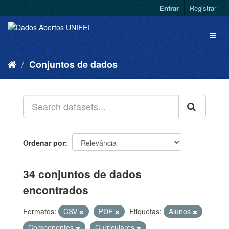
Entrar
Registrar
Conjuntos de dados
Ordenar por
34 conjuntos de dados
encontrados
Formatos:
CSV
PDF
Etiquetas:
Alunos
Componentes
Curriculares