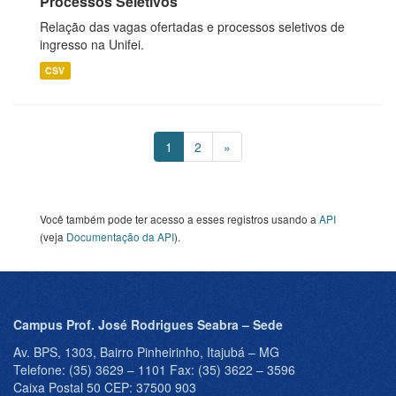
Processos Seletivos
Relação das vagas ofertadas e processos seletivos de
ingresso na Unifei.
CSV
1
2
»
Você também pode ter acesso a esses registros usando a
API
(veja
Documentação da API
).
Campus Prof. José Rodrigues Seabra – Sede
Av. BPS, 1303, Bairro Pinheirinho, Itajubá – MG
Telefone: (35) 3629 – 1101 Fax: (35) 3622 – 3596
Caixa Postal 50 CEP: 37500 903