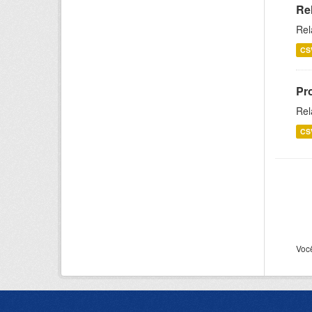
Re
Rel
CS
Pr
Rel
CS
Voc