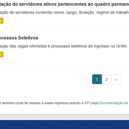
lação de servidores ativos pertencentes ao quadro permane
ação de servidores contendo nome, cargo, titulação, regime de trabal
V
ocessos Seletivos
ação das vagas ofertadas e processos seletivos de ingresso na Unifei.
V
1
2
»
ê também pode ter acesso a esses registros usando a
API
(veja
Documentação da 