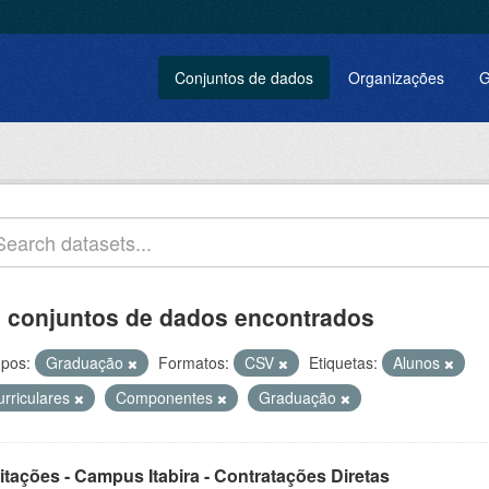
Conjuntos de dados
Organizações
G
 conjuntos de dados encontrados
pos:
Graduação
Formatos:
CSV
Etiquetas:
Alunos
urriculares
Componentes
Graduação
itações - Campus Itabira - Contratações Diretas