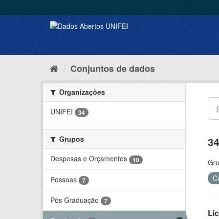
Conjuntos de dados
Organizações
UNIFEI
34
Grupos
34
Despesas e Orçamentos
10
Gru
C
Pessoas
7
Pós Graduação
7
Lic