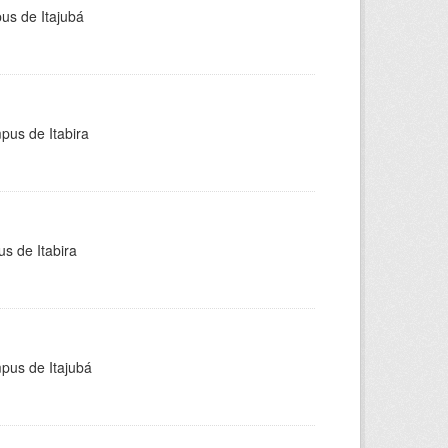
pus de Itajubá
pus de Itabira
s de Itabira
mpus de Itajubá