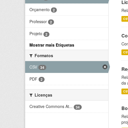
Li
Orçamento
2
Rel
CS
Professor
2
Projeto
2
Co
Con
Mostrar mais Etiquetas
CS
Formatos
CSV
34
Re
Rel
PDF
2
da 
CS
Licenças
Creative Commons At...
34
Bol
Rel
pro