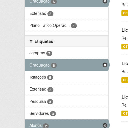
Graduação
6
Rel
Extensão
CS
3
Plano Tático Operac...
1
Lic
Rel
Etiquetas
CS
compras
7
Lic
Graduação
6
Rel
licitações
5
CS
Extensão
3
Li
Pesquisa
3
Rel
Servidores
CS
3
Alunos
2