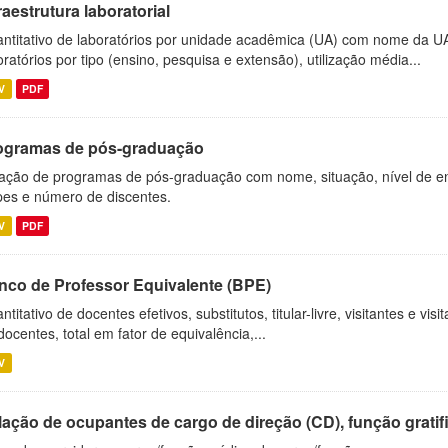
raestrutura laboratorial
ntitativo de laboratórios por unidade acadêmica (UA) com nome da U
oratórios por tipo (ensino, pesquisa e extensão), utilização média...
V
PDF
ogramas de pós-graduação
ação de programas de pós-graduação com nome, situação, nível de ens
es e número de discentes.
V
PDF
nco de Professor Equivalente (BPE)
ntitativo de docentes efetivos, substitutos, titular-livre, visitantes e vi
docentes, total em fator de equivalência,...
V
ação de ocupantes de cargo de direção (CD), função gratifi