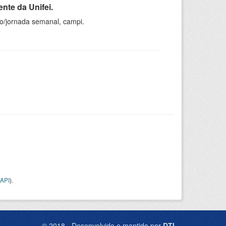
nte da Unifei.
ho/jornada semanal, campi.
API
).
© 2018 - Desenvolvido e mantido por
DTI