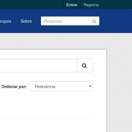
Entrar
Registrar
rupos
Sobre
Ordenar por