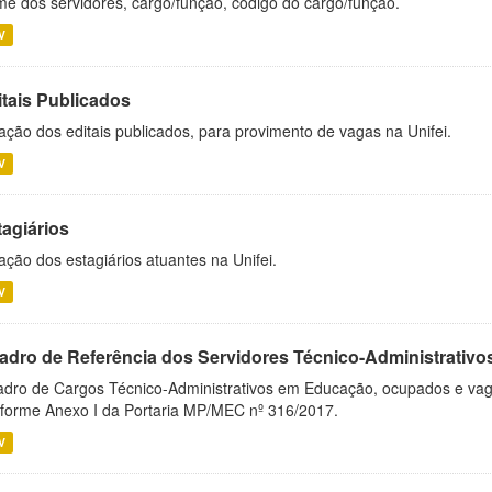
e dos servidores, cargo/função, código do cargo/função.
V
itais Publicados
ação dos editais publicados, para provimento de vagas na Unifei.
V
tagiários
ação dos estagiários atuantes na Unifei.
V
adro de Referência dos Servidores Técnico-Administrati
dro de Cargos Técnico-Administrativos em Educação, ocupados e vagos 
forme Anexo I da Portaria MP/MEC nº 316/2017.
V