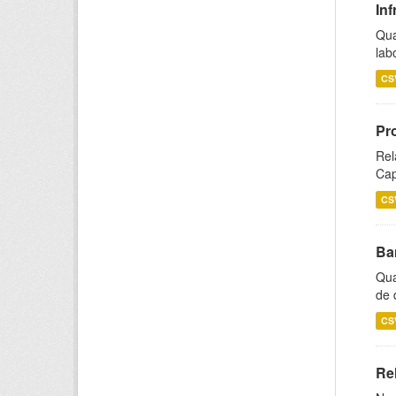
Inf
Qua
lab
CS
Pr
Rel
Cap
CS
Ba
Qua
de 
CS
Rel