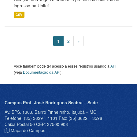
ingresso na Unifei.
CSV
1
2
»
Você também pode ter acesso a esses registros usando a
API
(veja
Documentação da API
).
Campus Prof. José Rodrigues Seabra – Sede
Av. BPS, 1303, Bairro Pinheirinho, Itajubá – MG
Telefone: (35) 3629 – 1101 Fax: (35) 3622 – 3596
Caixa Postal 50 CEP: 37500 903
Mapa do Campus