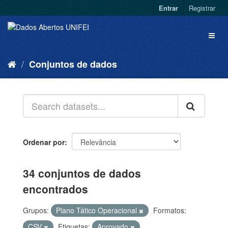
Entrar
Registrar
Conjuntos de dados
Ordenar por
34 conjuntos de dados
encontrados
Grupos:
Plano Tático Operacional
Formatos:
CSV
Etiquetas:
Aprovado