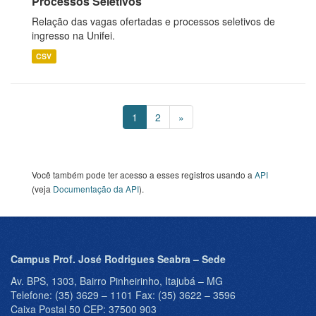
Processos Seletivos
Relação das vagas ofertadas e processos seletivos de
ingresso na Unifei.
CSV
1
2
»
Você também pode ter acesso a esses registros usando a
API
(veja
Documentação da API
).
Campus Prof. José Rodrigues Seabra – Sede
Av. BPS, 1303, Bairro Pinheirinho, Itajubá – MG
Telefone: (35) 3629 – 1101 Fax: (35) 3622 – 3596
Caixa Postal 50 CEP: 37500 903