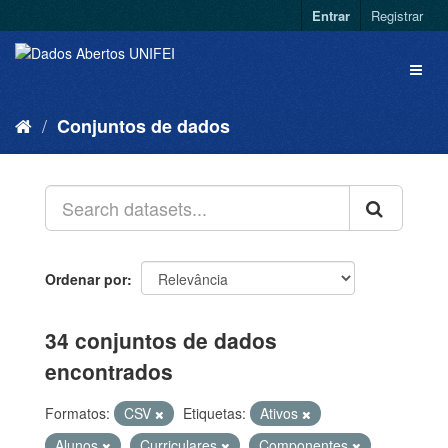
Entrar
Registrar
Conjuntos de dados
Ordenar por
34 conjuntos de dados
encontrados
Formatos:
CSV
Etiquetas:
Ativos
Alunos
Curriculares
Componentes