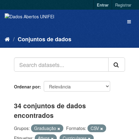
Entrar
Registrar
Conjuntos de dados
Ordenar por
34 conjuntos de dados
encontrados
Grupos:
Graduação
Formatos:
CSV
Etiquetas:
Ativos
Curriculares