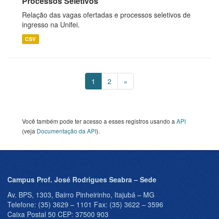
Processos Seletivos
Relação das vagas ofertadas e processos seletivos de
ingresso na Unifei.
CSV
1
2
»
Você também pode ter acesso a esses registros usando a
API
(veja
Documentação da API
).
Campus Prof. José Rodrigues Seabra – Sede
Av. BPS, 1303, Bairro Pinheirinho, Itajubá – MG
Telefone: (35) 3629 – 1101 Fax: (35) 3622 – 3596
Caixa Postal 50 CEP: 37500 903