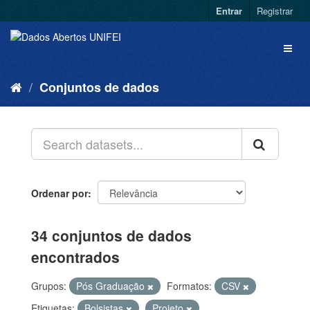
Entrar
Registrar
Conjuntos de dados
Ordenar por
34 conjuntos de dados
encontrados
Grupos:
Pós Graduação
Formatos:
CSV
Etiquetas:
Bolsistas
Projeto