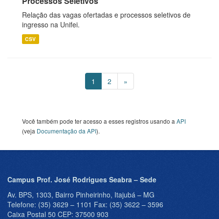
Processos Seletivos
Relação das vagas ofertadas e processos seletivos de
ingresso na Unifei.
CSV
1
2
»
Você também pode ter acesso a esses registros usando a
API
(veja
Documentação da API
).
Campus Prof. José Rodrigues Seabra – Sede
Av. BPS, 1303, Bairro Pinheirinho, Itajubá – MG
Telefone: (35) 3629 – 1101 Fax: (35) 3622 – 3596
Caixa Postal 50 CEP: 37500 903