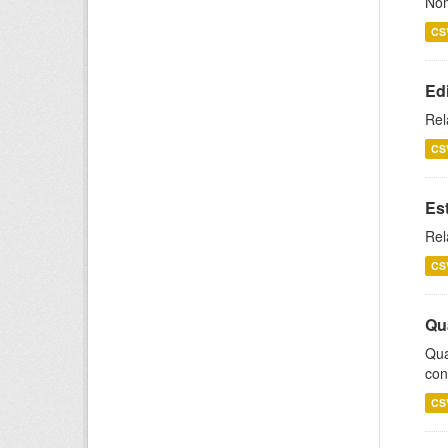
Nom
CS
Ed
Rel
CS
Es
Rel
CS
Qu
Qua
con
CS