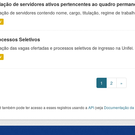
lação de servidores ativos pertencentes ao quadro permane
ação de servidores contendo nome, cargo, titulação, regime de trabal
V
ocessos Seletivos
ação das vagas ofertadas e processos seletivos de ingresso na Unifei.
V
1
2
»
ê também pode ter acesso a esses registros usando a
API
(veja
Documentação da 