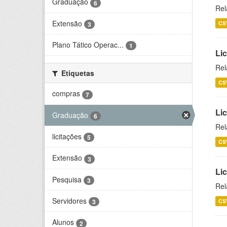
Graduação
6
Rel
Extensão
CS
3
Plano Tático Operac...
1
Lic
Rel
Etiquetas
CS
compras
7
Lic
Graduação
6
Rel
licitações
5
CS
Extensão
3
Li
Pesquisa
3
Rel
Servidores
CS
3
Alunos
2