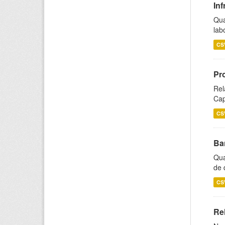
Inf
Qua
lab
CS
Pr
Rel
Cap
CS
Ba
Qua
de 
CS
Rel