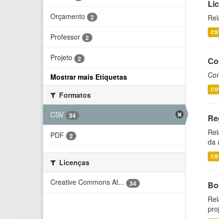
Li
Orçamento
2
Rel
CS
Professor
2
Projeto
2
Co
Con
Mostrar mais Etiquetas
CS
Formatos
CSV
34
Re
Rel
PDF
2
da 
CS
Licenças
Creative Commons At...
34
Bol
Rel
pro