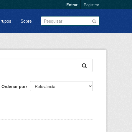
Entrar
Registrar
rupos
Sobre
Ordenar por