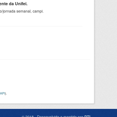
nte da Unifei.
ho/jornada semanal, campi.
API
).
© 2018 - Desenvolvido e mantido por
DTI