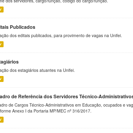
e dos servidores, cargo/função, código do cargo/função.
V
itais Publicados
ação dos editais publicados, para provimento de vagas na Unifei.
V
tagiários
ação dos estagiários atuantes na Unifei.
V
adro de Referência dos Servidores Técnico-Administrati
dro de Cargos Técnico-Administrativos em Educação, ocupados e vagos 
forme Anexo I da Portaria MP/MEC nº 316/2017.
V