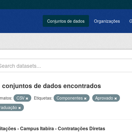
Conjuntos de dados
Organizações
G
 conjuntos de dados encontrados
matos:
CSV
Etiquetas:
Componentes
Aprovado
raduação
itações - Campus Itabira - Contratações Diretas