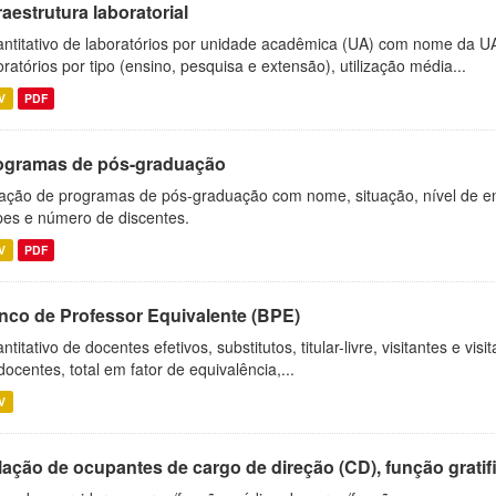
raestrutura laboratorial
ntitativo de laboratórios por unidade acadêmica (UA) com nome da U
oratórios por tipo (ensino, pesquisa e extensão), utilização média...
V
PDF
ogramas de pós-graduação
ação de programas de pós-graduação com nome, situação, nível de ens
es e número de discentes.
V
PDF
nco de Professor Equivalente (BPE)
ntitativo de docentes efetivos, substitutos, titular-livre, visitantes e vi
docentes, total em fator de equivalência,...
V
ação de ocupantes de cargo de direção (CD), função gratifi