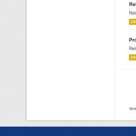
Re
Rel
CS
Pr
Rel
CS
Voc