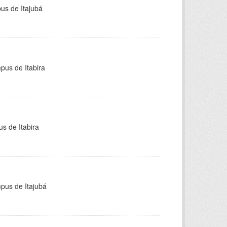
pus de Itajubá
pus de Itabira
s de Itabira
mpus de Itajubá