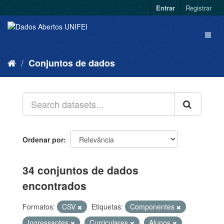
Entrar
Registrar
Conjuntos de dados
Ordenar por
34 conjuntos de dados
encontrados
Formatos:
CSV
Etiquetas:
Componentes
Ingressantes
Curriculares
Alunos