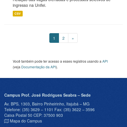
ingresso na Unifei.
CSV
1
2
»
Você também pode ter acesso a esses registros usando a
API
(veja
Documentação da API
).
Campus Prof. José Rodrigues Seabra – Sede
Av. BPS, 1303, Bairro Pinheirinho, Itajubá – MG
Telefone: (35) 3629 – 1101 Fax: (35) 3622 – 3596
Caixa Postal 50 CEP: 37500 903
Mapa do Campus