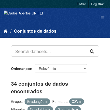
Entrar
Registrar
Conjuntos de dados
Ordenar por
34 conjuntos de dados
encontrados
Grupos:
Graduação
Formatos:
CSV
Etiquetas:
Concluídos
Graduação