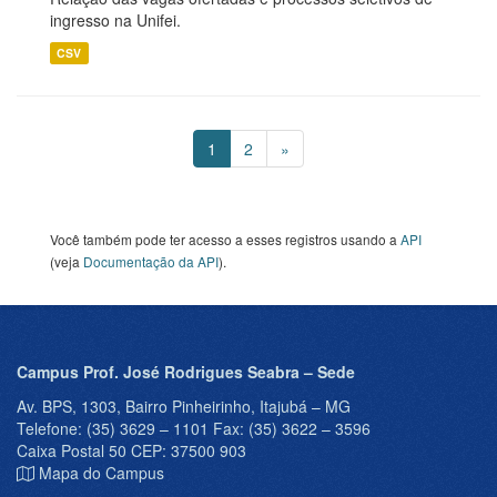
ingresso na Unifei.
CSV
1
2
»
Você também pode ter acesso a esses registros usando a
API
(veja
Documentação da API
).
Campus Prof. José Rodrigues Seabra – Sede
Av. BPS, 1303, Bairro Pinheirinho, Itajubá – MG
Telefone: (35) 3629 – 1101 Fax: (35) 3622 – 3596
Caixa Postal 50 CEP: 37500 903
Mapa do Campus