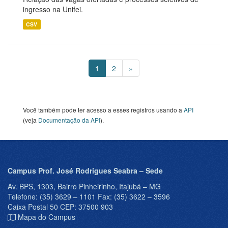
ingresso na Unifei.
CSV
1
2
»
Você também pode ter acesso a esses registros usando a
API
(veja
Documentação da API
).
Campus Prof. José Rodrigues Seabra – Sede
Av. BPS, 1303, Bairro Pinheirinho, Itajubá – MG
Telefone: (35) 3629 – 1101 Fax: (35) 3622 – 3596
Caixa Postal 50 CEP: 37500 903
Mapa do Campus