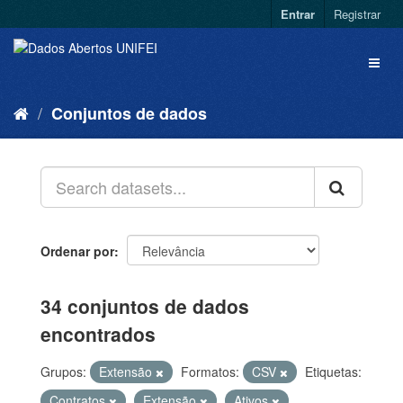
Entrar
Registrar
Conjuntos de dados
Ordenar por
34 conjuntos de dados
encontrados
Grupos:
Extensão
Formatos:
CSV
Etiquetas:
Contratos
Extensão
Ativos