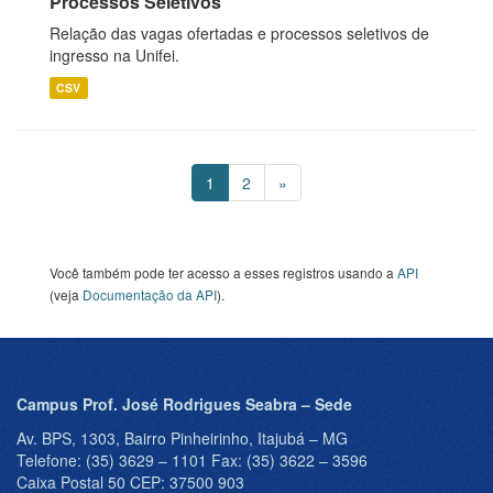
Processos Seletivos
Relação das vagas ofertadas e processos seletivos de
ingresso na Unifei.
CSV
1
2
»
Você também pode ter acesso a esses registros usando a
API
(veja
Documentação da API
).
Campus Prof. José Rodrigues Seabra – Sede
Av. BPS, 1303, Bairro Pinheirinho, Itajubá – MG
Telefone: (35) 3629 – 1101 Fax: (35) 3622 – 3596
Caixa Postal 50 CEP: 37500 903