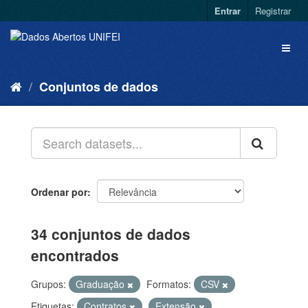
Entrar
Registrar
Conjuntos de dados
Ordenar por
34 conjuntos de dados
encontrados
Grupos:
Graduação
Formatos:
CSV
Etiquetas:
Contratos
Extensão