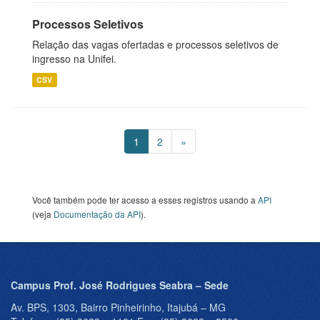
Processos Seletivos
Relação das vagas ofertadas e processos seletivos de
ingresso na Unifei.
CSV
1
2
»
Você também pode ter acesso a esses registros usando a
API
(veja
Documentação da API
).
Campus Prof. José Rodrigues Seabra – Sede
Av. BPS, 1303, Bairro Pinheirinho, Itajubá – MG