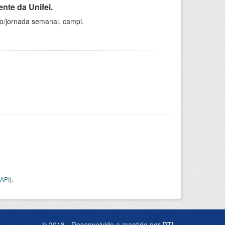
nte da Unifei.
ho/jornada semanal, campi.
API
).
© 2018 - Desenvolvido e mantido por
DTI