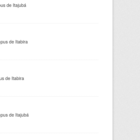
pus de Itajubá
pus de Itabira
s de Itabira
mpus de Itajubá