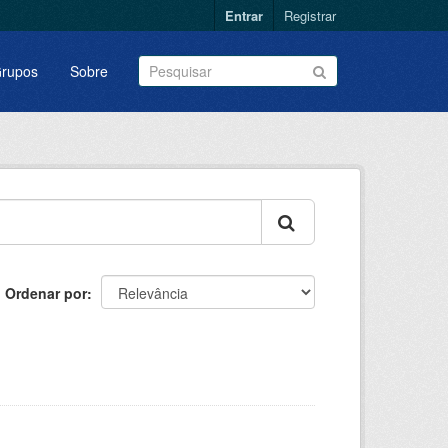
Entrar
Registrar
rupos
Sobre
Ordenar por