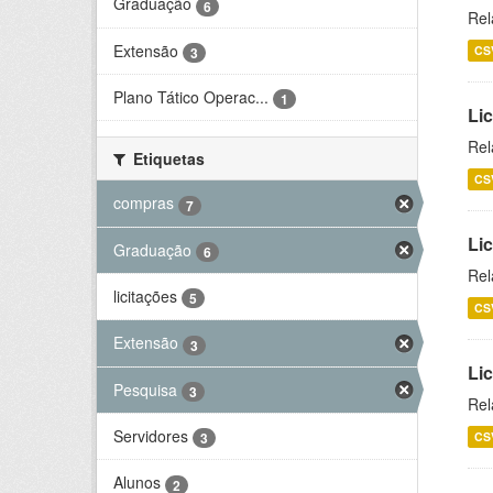
Graduação
6
Rel
Extensão
CS
3
Plano Tático Operac...
1
Lic
Rel
Etiquetas
CS
compras
7
Lic
Graduação
6
Rel
licitações
5
CS
Extensão
3
Li
Pesquisa
3
Rel
Servidores
CS
3
Alunos
2