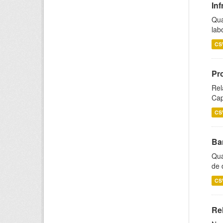
Inf
Qua
lab
CS
Pr
Rel
Cap
CS
Ba
Qua
de 
CS
Rel