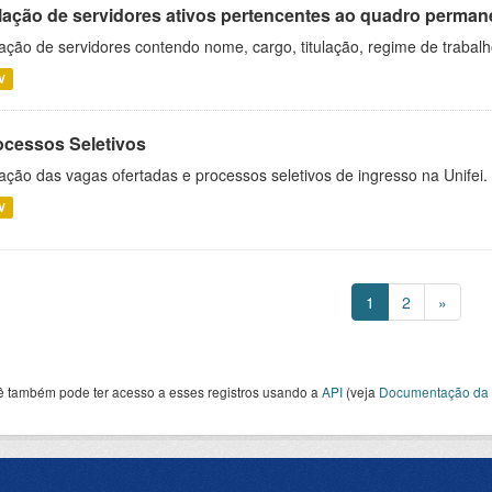
lação de servidores ativos pertencentes ao quadro permane
ação de servidores contendo nome, cargo, titulação, regime de trabal
V
ocessos Seletivos
ação das vagas ofertadas e processos seletivos de ingresso na Unifei.
V
1
2
»
ê também pode ter acesso a esses registros usando a
API
(veja
Documentação da 