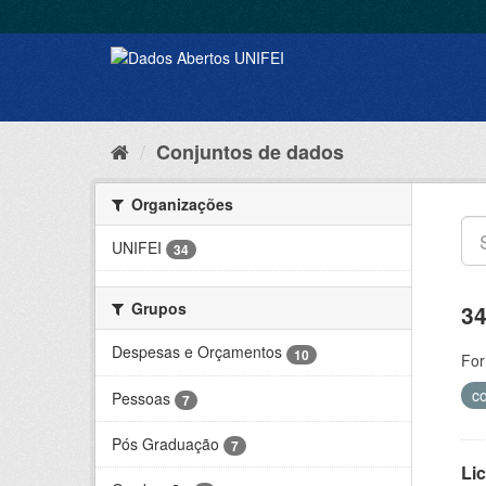
Conjuntos de dados
Organizações
UNIFEI
34
Grupos
34
Despesas e Orçamentos
10
For
c
Pessoas
7
Pós Graduação
7
Lic