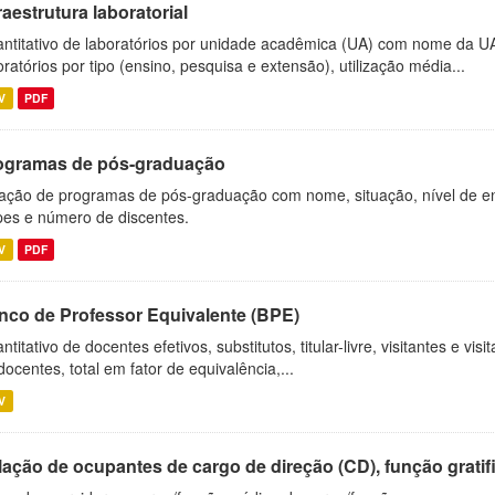
raestrutura laboratorial
ntitativo de laboratórios por unidade acadêmica (UA) com nome da U
oratórios por tipo (ensino, pesquisa e extensão), utilização média...
V
PDF
ogramas de pós-graduação
ação de programas de pós-graduação com nome, situação, nível de ens
es e número de discentes.
V
PDF
nco de Professor Equivalente (BPE)
ntitativo de docentes efetivos, substitutos, titular-livre, visitantes e vi
docentes, total em fator de equivalência,...
V
ação de ocupantes de cargo de direção (CD), função gratifi