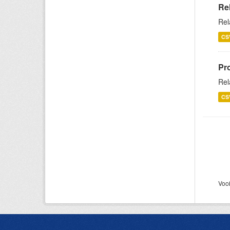
Re
Rel
CS
Pr
Rel
CS
Voc