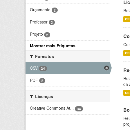
Li
Orçamento
2
Rel
CS
Professor
2
Projeto
2
Co
Con
Mostrar mais Etiquetas
CS
Formatos
CSV
34
Re
Rel
PDF
2
da 
CS
Licenças
Creative Commons At...
34
Bol
Rel
pro