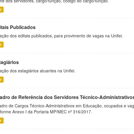
e dos servidores, cargo/função, código do cargo/função.
V
itais Publicados
ação dos editais publicados, para provimento de vagas na Unifei.
V
tagiários
ação dos estagiários atuantes na Unifei.
V
adro de Referência dos Servidores Técnico-Administrati
dro de Cargos Técnico-Administrativos em Educação, ocupados e vagos 
forme Anexo I da Portaria MP/MEC nº 316/2017.
V