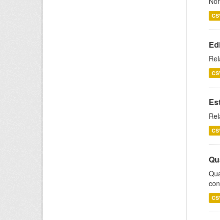
Nom
CS
Ed
Rel
CS
Es
Rel
CS
Qu
Qua
con
CS