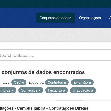
Conjuntos de dados
Organizações
G
 conjuntos de dados encontrados
matos:
CSV
Etiquetas:
Contratos
Extensão
ompras
Convênios
Pesquisa
Graduação
itações - Campus Itabira - Contratações Diretas