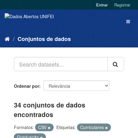
Entrar
Registrar
Conjuntos de dados
Ordenar por
34 conjuntos de dados
encontrados
Formatos:
CSV
Etiquetas:
Curriculares
Graduação