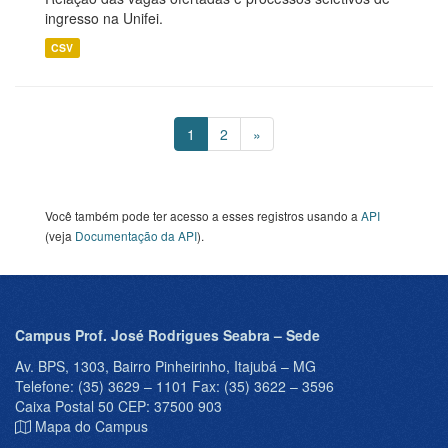
ingresso na Unifei.
CSV
1
2
»
Você também pode ter acesso a esses registros usando a
API
(veja
Documentação da API
).
Campus Prof. José Rodrigues Seabra – Sede
Av. BPS, 1303, Bairro Pinheirinho, Itajubá – MG
Telefone: (35) 3629 – 1101 Fax: (35) 3622 – 3596
Caixa Postal 50 CEP: 37500 903
Mapa do Campus