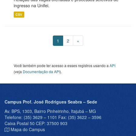
ingresso na Unifei.
CSV
1
2
»
Você também pode ter acesso a esses registros usando a
API
(veja
Documentação da API
).
Campus Prof. José Rodrigues Seabra – Sede
Av. BPS, 1303, Bairro Pinheirinho, Itajubá – MG
Telefone: (35) 3629 – 1101 Fax: (35) 3622 – 3596
Caixa Postal 50 CEP: 37500 903
Mapa do Campus