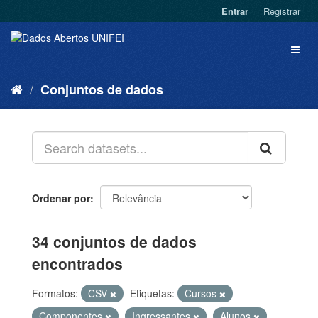
Entrar
Registrar
Conjuntos de dados
Ordenar por
34 conjuntos de dados
encontrados
Formatos:
CSV
Etiquetas:
Cursos
Componentes
Ingressantes
Alunos