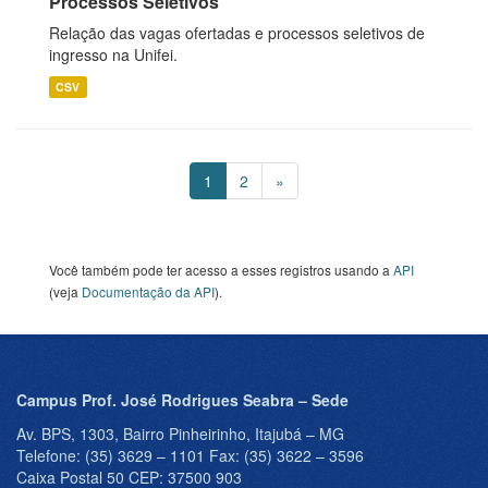
Processos Seletivos
Relação das vagas ofertadas e processos seletivos de
ingresso na Unifei.
CSV
1
2
»
Você também pode ter acesso a esses registros usando a
API
(veja
Documentação da API
).
Campus Prof. José Rodrigues Seabra – Sede
Av. BPS, 1303, Bairro Pinheirinho, Itajubá – MG
Telefone: (35) 3629 – 1101 Fax: (35) 3622 – 3596
Caixa Postal 50 CEP: 37500 903