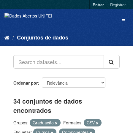
Entrar
Registrar
Conjuntos de dados
Ordenar por
34 conjuntos de dados
encontrados
Grupos:
Graduação
Formatos:
CSV
Etiquetas:
Cursos
Componentes