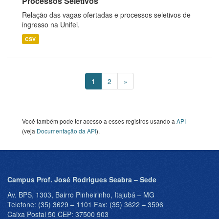
Processos Seletivos
Relação das vagas ofertadas e processos seletivos de
ingresso na Unifei.
CSV
1
2
»
Você também pode ter acesso a esses registros usando a
API
(veja
Documentação da API
).
Campus Prof. José Rodrigues Seabra – Sede
Av. BPS, 1303, Bairro Pinheirinho, Itajubá – MG
Telefone: (35) 3629 – 1101 Fax: (35) 3622 – 3596
Caixa Postal 50 CEP: 37500 903