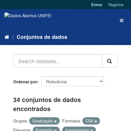
Entrar
Registrar
Conjuntos de dados
Ordenar por
34 conjuntos de dados
encontrados
Grupos:
Graduação
Formatos:
CSV
Etiquetas:
Extensão
Ingressantes