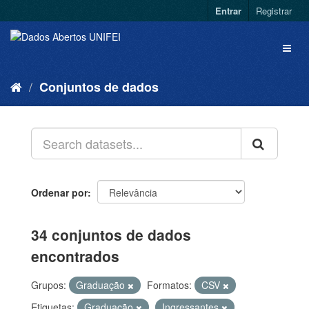
Entrar
Registrar
Conjuntos de dados
Ordenar por
34 conjuntos de dados
encontrados
Grupos:
Graduação
Formatos:
CSV
Etiquetas:
Graduação
Ingressantes