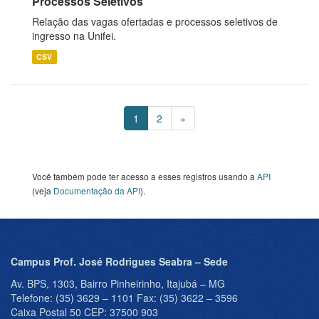
Processos Seletivos
Relação das vagas ofertadas e processos seletivos de
ingresso na Unifei.
CSV
1
2
»
Você também pode ter acesso a esses registros usando a
API
(veja
Documentação da API
).
Campus Prof. José Rodrigues Seabra – Sede
Av. BPS, 1303, Bairro Pinheirinho, Itajubá – MG
Telefone: (35) 3629 – 1101 Fax: (35) 3622 – 3596
Caixa Postal 50 CEP: 37500 903