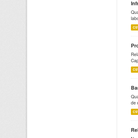
Inf
Qua
lab
CS
Pr
Rel
Cap
CS
Ba
Qua
de 
CS
Rel