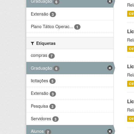
Graduação
6
Rel
Extensão
CS
3
Plano Tático Operac...
1
Lic
Rel
Etiquetas
CS
compras
7
Lic
Graduação
6
Rel
licitações
5
CS
Extensão
3
Li
Pesquisa
3
Rel
Servidores
CS
3
Alunos
2