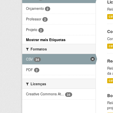
Li
Orçamento
2
Rel
CS
Professor
2
Projeto
2
Co
Con
Mostrar mais Etiquetas
CS
Formatos
CSV
34
Re
Rel
PDF
2
da 
CS
Licenças
Creative Commons At...
34
Bol
Rel
pro