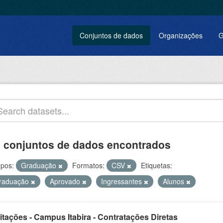
Conjuntos de dados
Organizações
G
 conjuntos de dados encontrados
pos:
Graduação
Formatos:
CSV
Etiquetas:
raduação
Aprovado
Ingressantes
Alunos
itações - Campus Itabira - Contratações Diretas