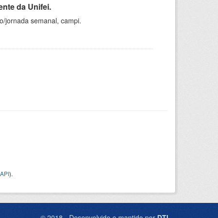
nte da Unifei.
ho/jornada semanal, campi.
API
).
© 2018 - Desenvolvido e mantido por
DTI