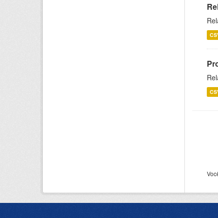
Re
Rel
CS
Pr
Rel
CS
Voc