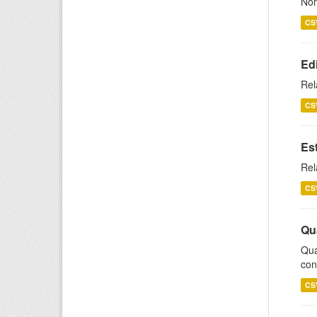
Nom
CS
Ed
Rel
CS
Es
Rel
CS
Qu
Qua
con
CS