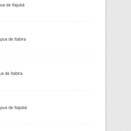
pus de Itajubá
pus de Itabira
s de Itabira
mpus de Itajubá