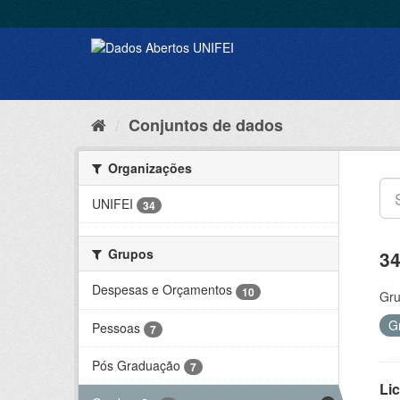
Conjuntos de dados
Organizações
UNIFEI
34
Grupos
34
Despesas e Orçamentos
10
Gru
G
Pessoas
7
Pós Graduação
7
Lic