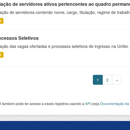
lação de servidores ativos pertencentes ao quadro permane
ação de servidores contendo nome, cargo, titulação, regime de trabal
V
ocessos Seletivos
ação das vagas ofertadas e processos seletivos de ingresso na Unifei.
V
1
2
»
ê também pode ter acesso a esses registros usando a
API
(veja
Documentação da 