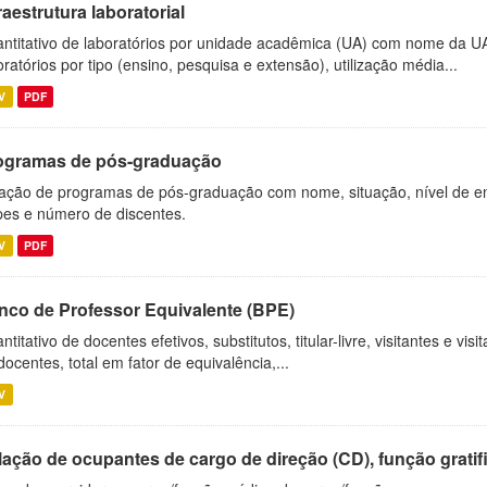
raestrutura laboratorial
ntitativo de laboratórios por unidade acadêmica (UA) com nome da U
oratórios por tipo (ensino, pesquisa e extensão), utilização média...
V
PDF
ogramas de pós-graduação
ação de programas de pós-graduação com nome, situação, nível de ens
es e número de discentes.
V
PDF
nco de Professor Equivalente (BPE)
ntitativo de docentes efetivos, substitutos, titular-livre, visitantes e vi
docentes, total em fator de equivalência,...
V
ação de ocupantes de cargo de direção (CD), função gratifi