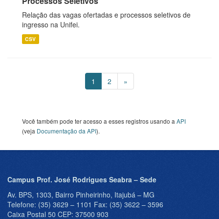
Processos Seletivos
Relação das vagas ofertadas e processos seletivos de
ingresso na Unifei.
CSV
1
2
»
Você também pode ter acesso a esses registros usando a
API
(veja
Documentação da API
).
Campus Prof. José Rodrigues Seabra – Sede
Av. BPS, 1303, Bairro Pinheirinho, Itajubá – MG
Telefone: (35) 3629 – 1101 Fax: (35) 3622 – 3596
Caixa Postal 50 CEP: 37500 903