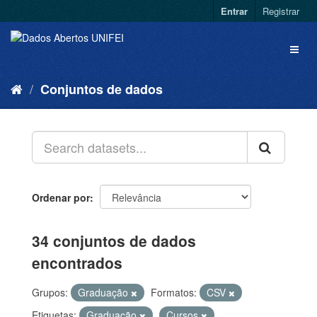
Entrar
Registrar
Conjuntos de dados
Ordenar por
34 conjuntos de dados
encontrados
Grupos:
Graduação
Formatos:
CSV
Etiquetas:
Graduação
Cursos