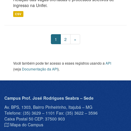
ingresso na Unifei.
CSV
1
2
»
Você também pode ter acesso a esses registros usando a
API
(veja
Documentação da API
).
Campus Prof. José Rodrigues Seabra – Sede
Av. BPS, 1303, Bairro Pinheirinho, Itajubá – MG
Telefone: (35) 3629 – 1101 Fax: (35) 3622 – 3596
Caixa Postal 50 CEP: 37500 903
Mapa do Campus