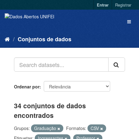
Entrar
Registrar
Conjuntos de dados
Ordenar por
34 conjuntos de dados
encontrados
Grupos:
Graduação
Formatos:
CSV
Etiquetas:
Ingressantes
Professor