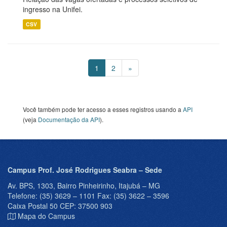
ingresso na Unifei.
CSV
1
2
»
Você também pode ter acesso a esses registros usando a
API
(veja
Documentação da API
).
Campus Prof. José Rodrigues Seabra – Sede
Av. BPS, 1303, Bairro Pinheirinho, Itajubá – MG
Telefone: (35) 3629 – 1101 Fax: (35) 3622 – 3596
Caixa Postal 50 CEP: 37500 903
Mapa do Campus