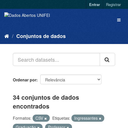
Entrar
Registrar
Conjuntos de dados
Ordenar por
34 conjuntos de dados
encontrados
Formatos:
CSV
Etiquetas:
Ingressantes
Graduação
Professor