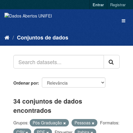
Entrar
Registrar
Conjuntos de dados
Ordenar por
34 conjuntos de dados
encontrados
Grupos:
Pós Graduação
Pessoas
Formatos:
CSV
PDF
Etiquetas:
Itabira