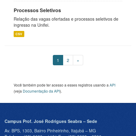
Processos Seletivos
Relação das vagas ofertadas e processos seletivos de
ingresso na Unifei.
CSV
1
2
»
Você também pode ter acesso a esses registros usando a
API
(veja
Documentação da API
).
Campus Prof. José Rodrigues Seabra – Sede
Av. BPS, 1303, Bairro Pinheirinho, Itajubá – MG