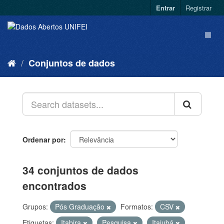
Entrar
Registrar
Conjuntos de dados
Ordenar por
34 conjuntos de dados
encontrados
Grupos:
Pós Graduação
Formatos:
CSV
Etiquetas:
Itabira
Pesquisa
Itajubá