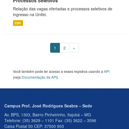
Processos Seletivos
Relação das vagas ofertadas e processos seletivos de
ingresso na Unifei.
CSV
1
2
»
Você também pode ter acesso a esses registros usando a
API
(veja
Documentação da API
).
Campus Prof. José Rodrigues Seabra – Sede
Av. BPS, 1303, Bairro Pinheirinho, Itajubá – MG
Telefone: (35) 3629 – 1101 Fax: (35) 3622 – 3596
Caixa Postal 50 CEP: 37500 903