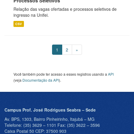
Processos Seletivos
Relação das vagas ofertadas e processos seletivos de
ingresso na Unifei.
CSV
1
2
»
Você também pode ter acesso a esses registros usando a
API
(veja
Documentação da API
).
Campus Prof. José Rodrigues Seabra – Sede
Av. BPS, 1303, Bairro Pinheirinho, Itajubá – MG
Telefone: (35) 3629 – 1101 Fax: (35) 3622 – 3596
Caixa Postal 50 CEP: 37500 903