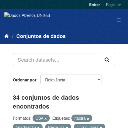
Entrar
Registrar
Conjuntos de dados
Ordenar por
34 conjuntos de dados
encontrados
Formatos:
CSV
Etiquetas:
Itabira
Graduação
Pesquisa
Curriculares