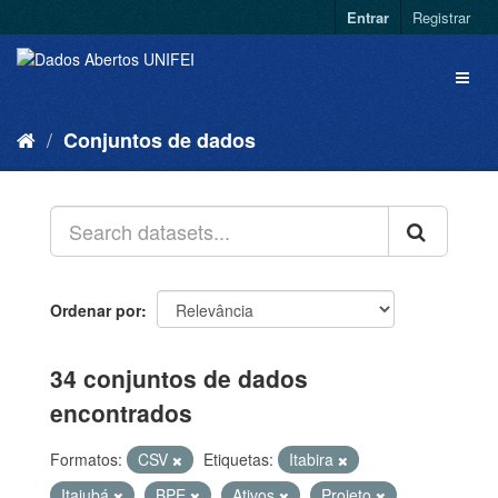
Entrar
Registrar
Conjuntos de dados
Ordenar por
34 conjuntos de dados
encontrados
Formatos:
CSV
Etiquetas:
Itabira
Itajubá
BPE
Ativos
Projeto