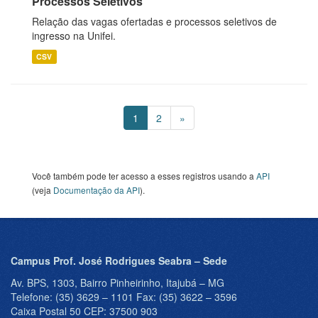
Processos Seletivos
Relação das vagas ofertadas e processos seletivos de
ingresso na Unifei.
CSV
1
2
»
Você também pode ter acesso a esses registros usando a
API
(veja
Documentação da API
).
Campus Prof. José Rodrigues Seabra – Sede
Av. BPS, 1303, Bairro Pinheirinho, Itajubá – MG
Telefone: (35) 3629 – 1101 Fax: (35) 3622 – 3596
Caixa Postal 50 CEP: 37500 903