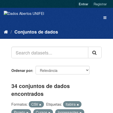
Entrar
Registrar
Conjuntos de dados
Ordenar por
34 conjuntos de dados
encontrados
Formatos:
CSV
Etiquetas:
Itabira
Projeto
Cursos
Ingressantes