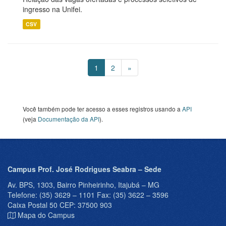
ingresso na Unifei.
CSV
1
2
»
Você também pode ter acesso a esses registros usando a
API
(veja
Documentação da API
).
Campus Prof. José Rodrigues Seabra – Sede
Av. BPS, 1303, Bairro Pinheirinho, Itajubá – MG
Telefone: (35) 3629 – 1101 Fax: (35) 3622 – 3596
Caixa Postal 50 CEP: 37500 903
Mapa do Campus