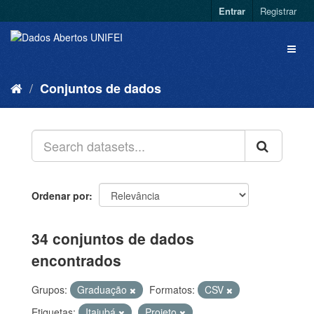
Entrar
Registrar
Conjuntos de dados
Ordenar por
34 conjuntos de dados
encontrados
Grupos:
Graduação
Formatos:
CSV
Etiquetas:
Itajubá
Projeto