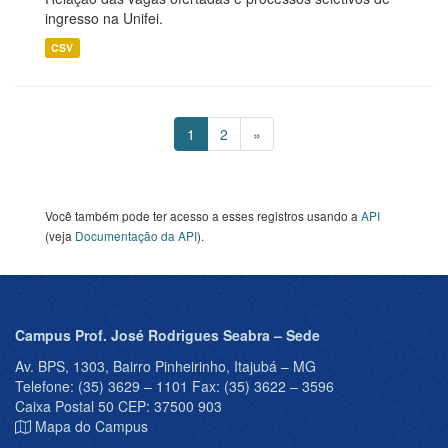
ingresso na Unifei.
CSV
1
2
»
Você também pode ter acesso a esses registros usando a
API
(veja
Documentação da API
).
Campus Prof. José Rodrigues Seabra – Sede
Av. BPS, 1303, Bairro Pinheirinho, Itajubá – MG
Telefone: (35) 3629 – 1101 Fax: (35) 3622 – 3596
Caixa Postal 50 CEP: 37500 903
Mapa do Campus