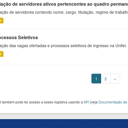
lação de servidores ativos pertencentes ao quadro permane
ação de servidores contendo nome, cargo, titulação, regime de trabal
V
ocessos Seletivos
ação das vagas ofertadas e processos seletivos de ingresso na Unifei.
V
1
2
»
ê também pode ter acesso a esses registros usando a
API
(veja
Documentação da 