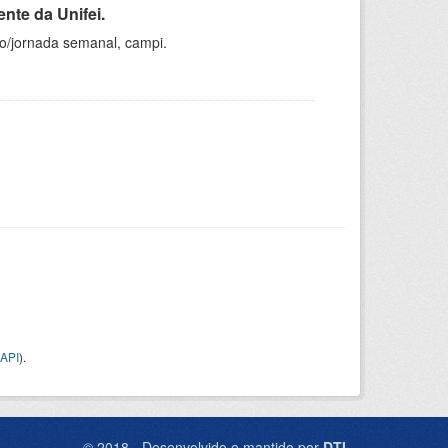
nte da Unifei.
ho/jornada semanal, campi.
API
).
© 2018 - Desenvolvido e mantido por
DTI