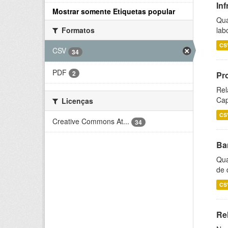
Inf
Mostrar somente Etiquetas popular
Qua
lab
Formatos
CS
CSV
34
PDF
2
Pr
Rel
Cap
Licenças
CS
Creative Commons At...
34
Ba
Qua
de 
CS
Rel