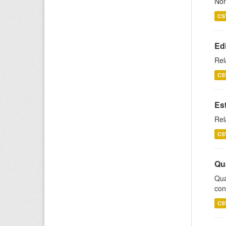
Nom
CS
Ed
Rel
CS
Es
Rel
CS
Qu
Qua
con
CS