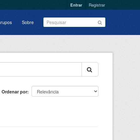
Entrar
Registrar
rupos
Sobre
Ordenar por