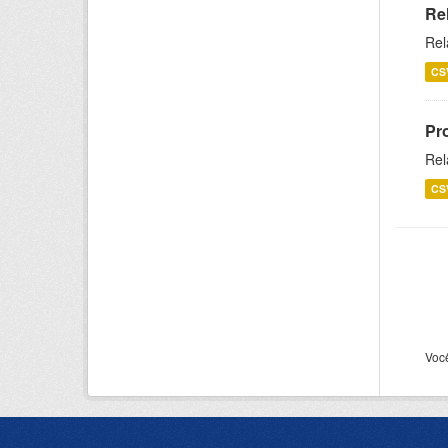
Re
Rel
CS
Pr
Rel
CS
Voc