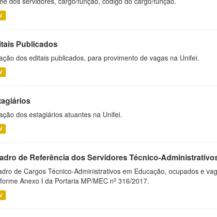
e dos servidores, cargo/função, código do cargo/função.
V
itais Publicados
ação dos editais publicados, para provimento de vagas na Unifei.
V
tagiários
ação dos estagiários atuantes na Unifei.
V
adro de Referência dos Servidores Técnico-Administrati
dro de Cargos Técnico-Administrativos em Educação, ocupados e vagos 
forme Anexo I da Portaria MP/MEC nº 316/2017.
V