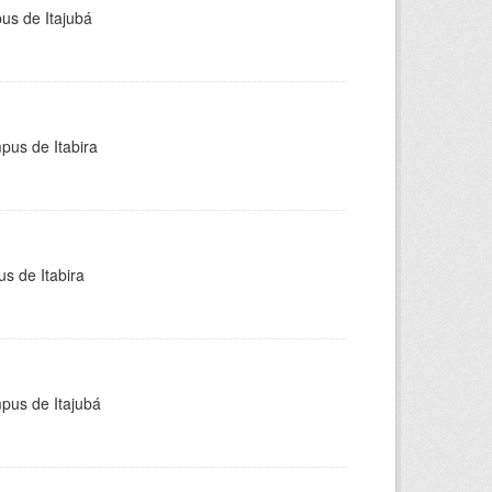
pus de Itajubá
pus de Itabira
s de Itabira
mpus de Itajubá