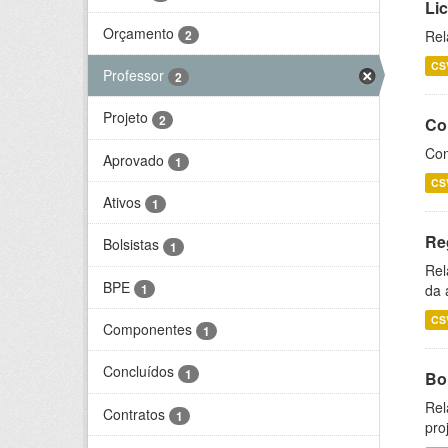
Li
Orçamento
2
Rel
CS
Professor
2
Projeto
2
Co
Con
Aprovado
1
CS
Ativos
1
Re
Bolsistas
1
Rel
BPE
1
da 
CS
Componentes
1
Concluídos
1
Bol
Rel
Contratos
1
pro