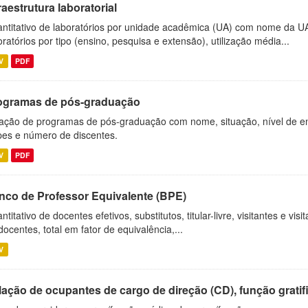
raestrutura laboratorial
ntitativo de laboratórios por unidade acadêmica (UA) com nome da U
oratórios por tipo (ensino, pesquisa e extensão), utilização média...
V
PDF
ogramas de pós-graduação
ação de programas de pós-graduação com nome, situação, nível de ens
es e número de discentes.
V
PDF
nco de Professor Equivalente (BPE)
ntitativo de docentes efetivos, substitutos, titular-livre, visitantes e vi
docentes, total em fator de equivalência,...
V
ação de ocupantes de cargo de direção (CD), função gratifi