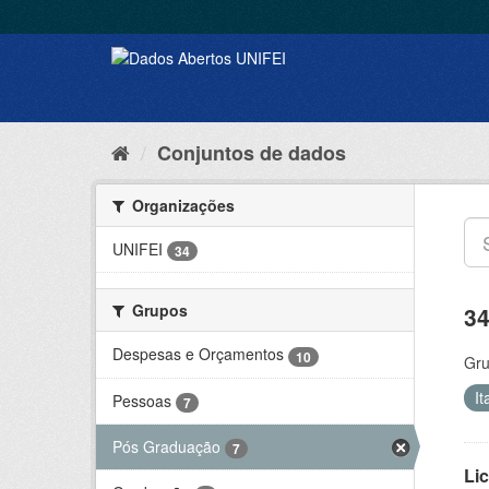
Conjuntos de dados
Organizações
UNIFEI
34
Grupos
34
Despesas e Orçamentos
10
Gru
I
Pessoas
7
Pós Graduação
7
Lic