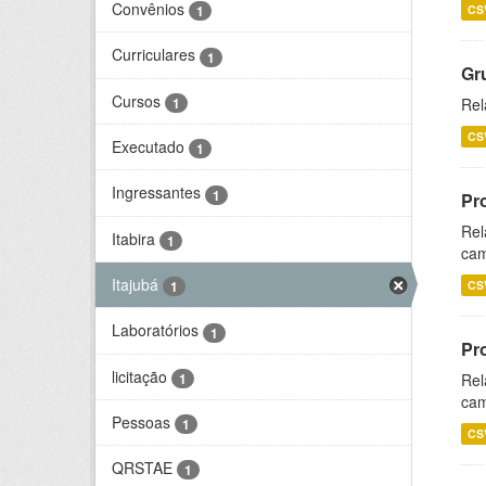
Convênios
CS
1
Curriculares
1
Gr
Cursos
1
Rel
CS
Executado
1
Ingressantes
1
Pr
Rel
Itabira
1
cam
Itajubá
CS
1
Laboratórios
1
Pr
licitação
1
Rel
cam
Pessoas
1
CS
QRSTAE
1