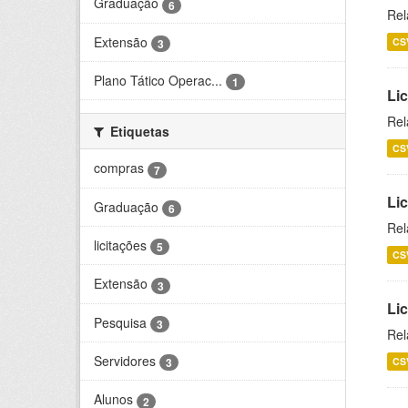
Graduação
6
Rel
Extensão
CS
3
Plano Tático Operac...
1
Lic
Rel
Etiquetas
CS
compras
7
Lic
Graduação
6
Rel
licitações
5
CS
Extensão
3
Li
Pesquisa
3
Rel
Servidores
CS
3
Alunos
2