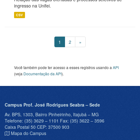
ingresso na Unifei.
CSV
1
2
»
Você também pode ter acesso a esses registros usando a
API
(veja
Documentação da API
).
Campus Prof. José Rodrigues Seabra – Sede
Av. BPS, 1303, Bairro Pinheirinho, Itajubá – MG
Telefone: (35) 3629 – 1101 Fax: (35) 3622 – 3596
Caixa Postal 50 CEP: 37500 903
Mapa do Campus