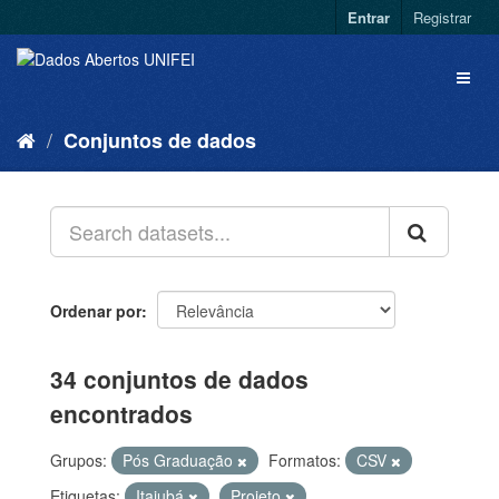
Entrar
Registrar
Conjuntos de dados
Ordenar por
34 conjuntos de dados
encontrados
Grupos:
Pós Graduação
Formatos:
CSV
Etiquetas:
Itajubá
Projeto