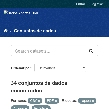
Entrar
Registrar
Conjuntos de dados
Ordenar por
34 conjuntos de dados
encontrados
Formatos:
CSV
PDF
Etiquetas:
Itajubá
Alunos
Projeto