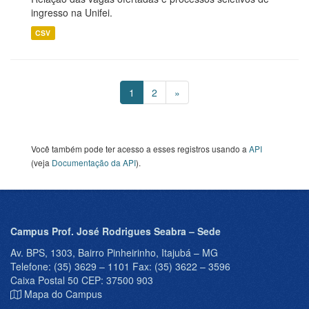
ingresso na Unifei.
CSV
1
2
»
Você também pode ter acesso a esses registros usando a
API
(veja
Documentação da API
).
Campus Prof. José Rodrigues Seabra – Sede
Av. BPS, 1303, Bairro Pinheirinho, Itajubá – MG
Telefone: (35) 3629 – 1101 Fax: (35) 3622 – 3596
Caixa Postal 50 CEP: 37500 903
Mapa do Campus