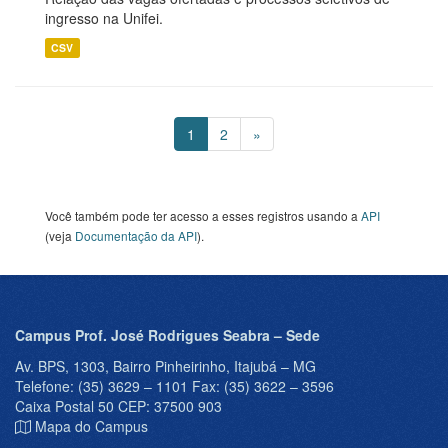
ingresso na Unifei.
CSV
1
2
»
Você também pode ter acesso a esses registros usando a
API
(veja
Documentação da API
).
Campus Prof. José Rodrigues Seabra – Sede
Av. BPS, 1303, Bairro Pinheirinho, Itajubá – MG
Telefone: (35) 3629 – 1101 Fax: (35) 3622 – 3596
Caixa Postal 50 CEP: 37500 903
Mapa do Campus