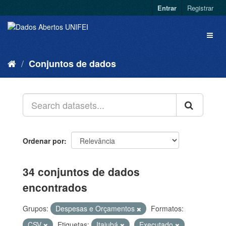
Entrar
Registrar
Conjuntos de dados
Ordenar por
34 conjuntos de dados
encontrados
Grupos:
Despesas e Orçamentos
Formatos:
CSV
Etiquetas:
Itajubá
Executado