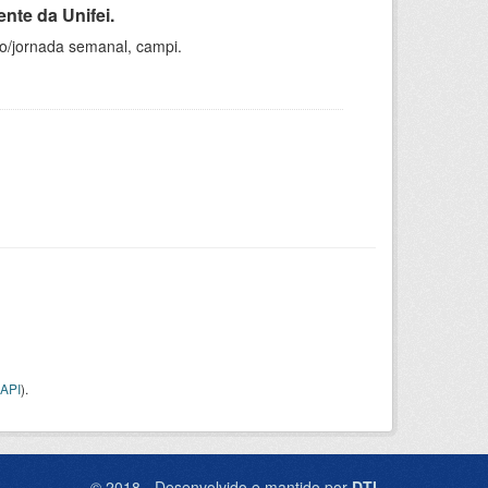
nte da Unifei.
ho/jornada semanal, campi.
API
).
© 2018 - Desenvolvido e mantido por
DTI