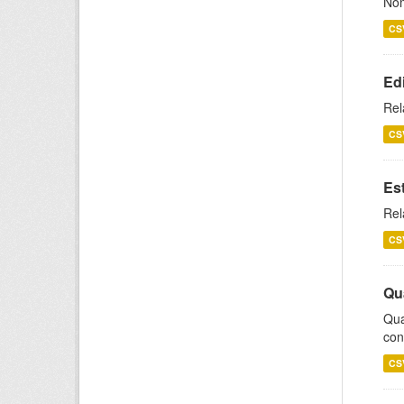
Nom
CS
Ed
Rel
CS
Es
Rel
CS
Qu
Qua
con
CS