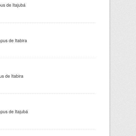
pus de Itajubá
pus de Itabira
s de Itabira
mpus de Itajubá