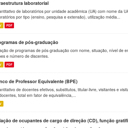
raestrutura laboratorial
ntitativo de laboratórios por unidade acadêmica (UA) com nome da U
oratórios por tipo (ensino, pesquisa e extensão), utilização média...
V
PDF
ogramas de pós-graduação
ação de programas de pós-graduação com nome, situação, nível de ens
es e número de discentes.
V
PDF
nco de Professor Equivalente (BPE)
ntitativo de docentes efetivos, substitutos, titular-livre, visitantes e vi
docentes, total em fator de equivalência,...
V
ação de ocupantes de cargo de direção (CD), função gratifi