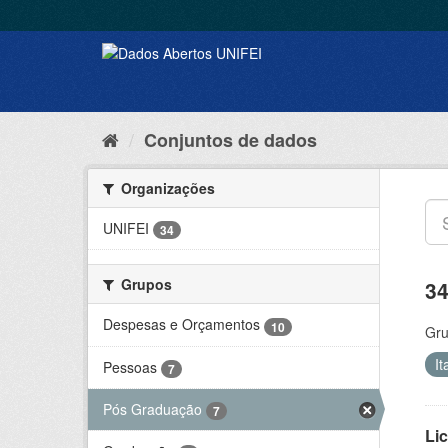
Conjuntos de dados
Organizações
UNIFEI
34
Grupos
34
Despesas e Orçamentos
10
Gru
I
Pessoas
7
Pós Graduação
7
Lic