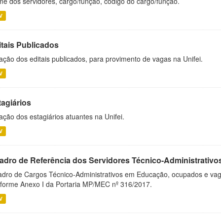
e dos servidores, cargo/função, código do cargo/função.
V
itais Publicados
ação dos editais publicados, para provimento de vagas na Unifei.
V
tagiários
ação dos estagiários atuantes na Unifei.
V
adro de Referência dos Servidores Técnico-Administrati
dro de Cargos Técnico-Administrativos em Educação, ocupados e vagos 
forme Anexo I da Portaria MP/MEC nº 316/2017.
V