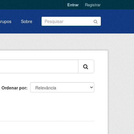
Entrar
Registrar
rupos
Sobre
Ordenar por