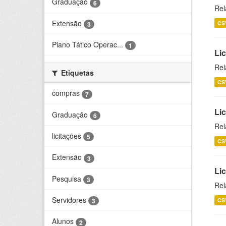
Graduação
6
Rel
Extensão
CS
3
Plano Tático Operac...
1
Lic
Rel
Etiquetas
CS
compras
7
Lic
Graduação
6
Rel
licitações
5
CS
Extensão
3
Li
Pesquisa
3
Rel
Servidores
CS
3
Alunos
2