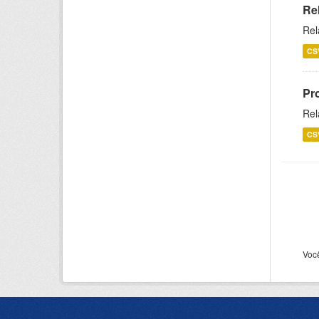
Re
Rel
CS
Pr
Rel
CS
Voc