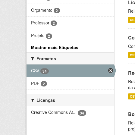
Li
Orçamento
2
Rel
CS
Professor
2
Projeto
2
Co
Con
Mostrar mais Etiquetas
CS
Formatos
CSV
34
Re
Rel
PDF
2
da 
CS
Licenças
Creative Commons At...
34
Bol
Rel
pro