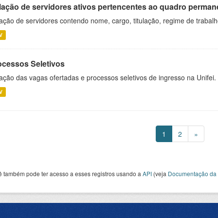
lação de servidores ativos pertencentes ao quadro permane
ação de servidores contendo nome, cargo, titulação, regime de trabal
V
ocessos Seletivos
ação das vagas ofertadas e processos seletivos de ingresso na Unifei.
V
1
2
»
ê também pode ter acesso a esses registros usando a
API
(veja
Documentação da 