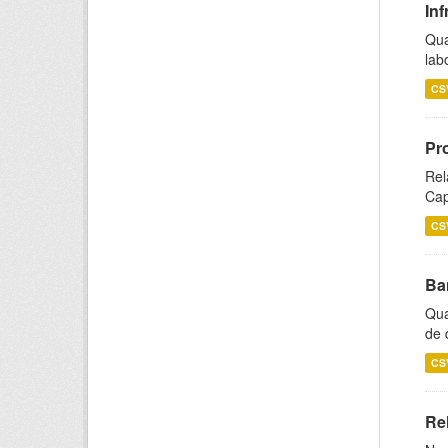
Inf
Qua
lab
CS
Pr
Rel
Cap
CS
Ba
Qua
de 
CS
Rel