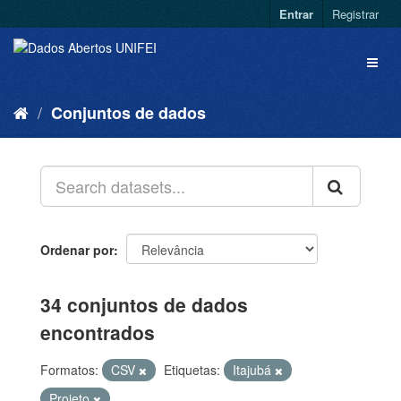
Entrar
Registrar
Conjuntos de dados
Ordenar por
34 conjuntos de dados
encontrados
Formatos:
CSV
Etiquetas:
Itajubá
Projeto