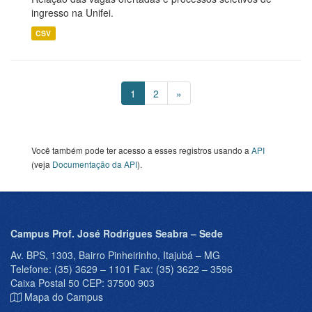
ingresso na Unifei.
CSV
1
2
»
Você também pode ter acesso a esses registros usando a
API
(veja
Documentação da API
).
Campus Prof. José Rodrigues Seabra – Sede
Av. BPS, 1303, Bairro Pinheirinho, Itajubá – MG
Telefone: (35) 3629 – 1101 Fax: (35) 3622 – 3596
Caixa Postal 50 CEP: 37500 903
Mapa do Campus