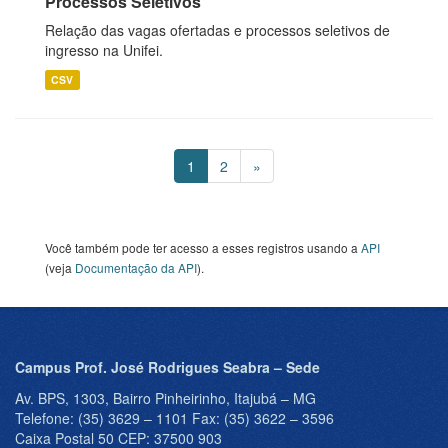
Processos Seletivos
Relação das vagas ofertadas e processos seletivos de
ingresso na Unifei.
CSV
1
2
»
Você também pode ter acesso a esses registros usando a
API
(veja
Documentação da API
).
Campus Prof. José Rodrigues Seabra – Sede
Av. BPS, 1303, Bairro Pinheirinho, Itajubá – MG
Telefone: (35) 3629 – 1101 Fax: (35) 3622 – 3596
Caixa Postal 50 CEP: 37500 903