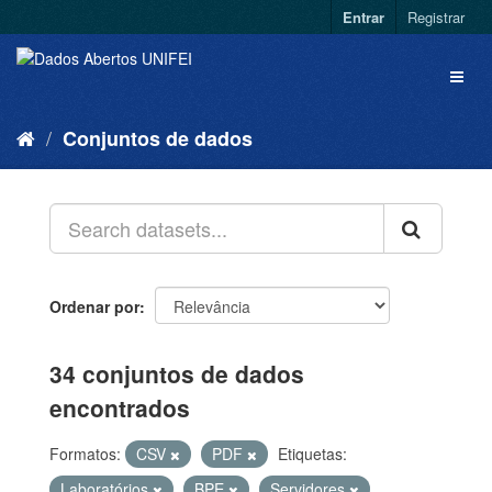
Entrar
Registrar
Conjuntos de dados
Ordenar por
34 conjuntos de dados
encontrados
Formatos:
CSV
PDF
Etiquetas:
Laboratórios
BPE
Servidores